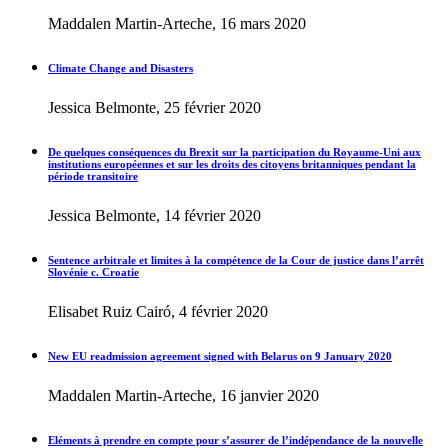
Maddalen Martin-Arteche, 16 mars 2020
Climate Change and Disasters
Jessica Belmonte, 25 février 2020
De quelques conséquences du Brexit sur la participation du Royaume-Uni aux
institutions européennes et sur les droits des citoyens britanniques pendant la
période transitoire
Jessica Belmonte, 14 février 2020
Sentence arbitrale et limites à la compétence de la Cour de justice dans l’arrêt
Slovénie c. Croatie
Elisabet Ruiz Cairó, 4 février 2020
New EU readmission agreement signed with Belarus on 9 January 2020
Maddalen Martin-Arteche, 16 janvier 2020
Eléments à prendre en compte pour s’assurer de l’indépendance de la nouvelle