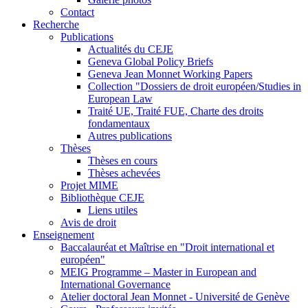
Contact
Recherche
Publications
Actualités du CEJE
Geneva Global Policy Briefs
Geneva Jean Monnet Working Papers
Collection "Dossiers de droit européen/Studies in
European Law
Traité UE, Traité FUE, Charte des droits
fondamentaux
Autres publications
Thèses
Thèses en cours
Thèses achevées
Projet MIME
Bibliothèque CEJE
Liens utiles
Avis de droit
Enseignement
Baccalauréat et Maîtrise en "Droit international et
européen"
MEIG Programme – Master in European and
International Governance
Atelier doctoral Jean Monnet - Université de Genève