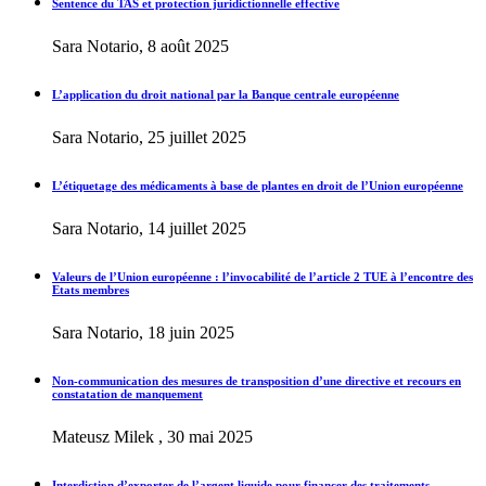
Sentence du TAS et protection juridictionnelle effective
Sara Notario, 8 août 2025
L’application du droit national par la Banque centrale européenne
Sara Notario, 25 juillet 2025
L’étiquetage des médicaments à base de plantes en droit de l’Union européenne
Sara Notario, 14 juillet 2025
Valeurs de l’Union européenne : l’invocabilité de l’article 2 TUE à l’encontre des
Etats membres
Sara Notario, 18 juin 2025
Non-communication des mesures de transposition d’une directive et recours en
constatation de manquement
Mateusz Milek , 30 mai 2025
Interdiction d’exporter de l’argent liquide pour financer des traitements