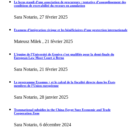
Le locus standi d’une association de procureurs : tentative d’assouplissement des
conditions de recevabilité du recours en annulation
Sara Notario, 27 février 2025
Examens d’intégration civique et les bénéficiaires d’une protection internationale
Mateusz Milek , 21 février 2025
L’équipe de l’Université de Genève s’est qualifiée pour la demi-finale du
European Law Moot Court à Brrno
Sara Notario, 21 février 2025
Le programme Erasmus + et le calcul de la fiscalité directe dans les États
membres de l’Union européenne
Sara Notario, 28 janvier 2025
Transnational subsidies in the China-Egypt Suez Economic and Trade
Cooperation Zone
Sara Notario, 6 décembre 2024