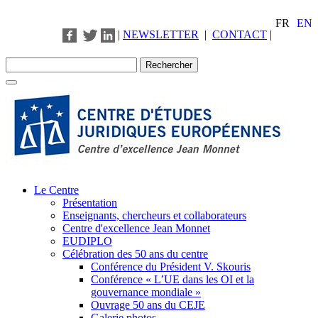
FR
EN
|
NEWSLETTER
|
CONTACT
|
Le Centre
Présentation
Enseignants, chercheurs et collaborateurs
Centre d'excellence Jean Monnet
EUDIPLO
Célébration des 50 ans du centre
Conférence du Président V. Skouris
Conférence « L’UE dans les OI et la
gouvernance mondiale »
Ouvrage 50 ans du CEJE
Galerie photos