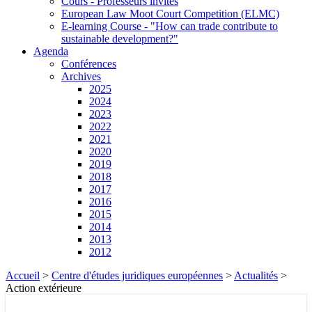
Cours - Professeurs invités
European Law Moot Court Competition (ELMC)
E-learning Course - "How can trade contribute to
sustainable development?"
Agenda
Conférences
Archives
2025
2024
2023
2022
2021
2020
2019
2018
2017
2016
2015
2014
2013
2012
Accueil
>
Centre d'études juridiques européennes
>
Actualités
>
Action extérieure