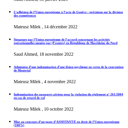
L’adhésion de l’Union européenne à l’acte de Genève : précisions sur la division
des compétences
Mateusz Milek , 14 décembre 2022
Signature par l’Union européenne de l’accord concernant les activités
opérationnelles menées par (Frontex) en République de Macédoine du Nord
Saud Ahmed, 18 novembre 2022
Admission d’une indemnisation d’une lésion psychique en vertu de la convention
de Montréal
Mateusz Milek , 4 novembre 2022
Indemnisation des passagers aériens pour la violation du règlement n° 261/2004
en cas de retard de vol
Mateusz Milek , 10 octobre 2022
Mise au concours d’un poste d’ASSISTANT/E en droit de l’Union européenne
(100%)