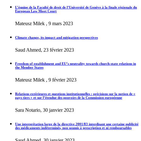
L’équipe de la Faculté de droit de l’Université de Genève à la finale régionale du
European Law Moot Court
Mateusz Milek , 9 mars 2023
Climate change, its impact and mitigation perspectives
Saud Ahmed, 23 février 2023
Freedom of establishment and EU’s neutrality towards church-state relations in
the Member States
Mateusz Milek , 9 février 2023
Relations extérieures et questions institutionnelles : précisions sur la notion de «
pays tiers » et sur l’étendue des pouvoirs de la Commission européenne
Sara Notario, 30 janvier 2023
Une interprétation large de la directive 2001/83 interdisant une certaine publicité
des médicaments indéterminés, non soumis à prescription et ni remboursables
Saud Ahmed, 30 janvier 2023