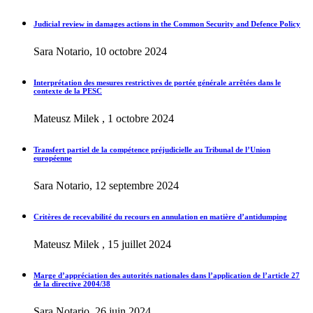
Judicial review in damages actions in the Common Security and Defence Policy
Sara Notario, 10 octobre 2024
Interprétation des mesures restrictives de portée générale arrêtées dans le
contexte de la PESC
Mateusz Milek , 1 octobre 2024
Transfert partiel de la compétence préjudicielle au Tribunal de l’Union
européenne
Sara Notario, 12 septembre 2024
Critères de recevabilité du recours en annulation en matière d’antidumping
Mateusz Milek , 15 juillet 2024
Marge d’appréciation des autorités nationales dans l’application de l’article 27
de la directive 2004/38
Sara Notario, 26 juin 2024