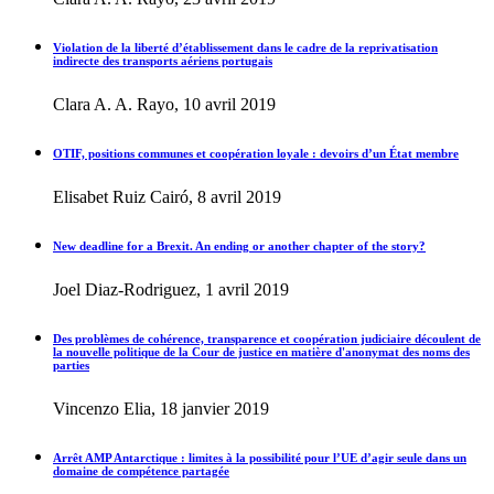
Violation de la liberté d’établissement dans le cadre de la reprivatisation
indirecte des transports aériens portugais
Clara A. A. Rayo, 10 avril 2019
OTIF, positions communes et coopération loyale : devoirs d’un État membre
Elisabet Ruiz Cairó, 8 avril 2019
New deadline for a Brexit. An ending or another chapter of the story?
Joel Diaz-Rodriguez, 1 avril 2019
Des problèmes de cohérence, transparence et coopération judiciaire découlent de
la nouvelle politique de la Cour de justice en matière d'anonymat des noms des
parties
Vincenzo Elia, 18 janvier 2019
Arrêt AMP Antarctique : limites à la possibilité pour l’UE d’agir seule dans un
domaine de compétence partagée