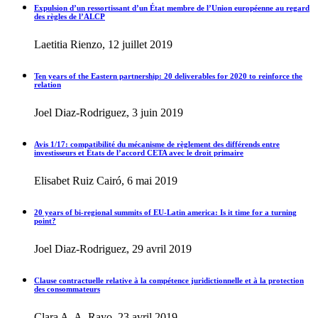
Expulsion d’un ressortissant d’un État membre de l’Union européenne au regard
des règles de l’ALCP
Laetitia Rienzo, 12 juillet 2019
Ten years of the Eastern partnership: 20 deliverables for 2020 to reinforce the
relation
Joel Diaz-Rodriguez, 3 juin 2019
Avis 1/17: compatibilité du mécanisme de règlement des différends entre
investisseurs et États de l’accord CETA avec le droit primaire
Elisabet Ruiz Cairó, 6 mai 2019
20 years of bi-regional summits of EU-Latin america: Is it time for a turning
point?
Joel Diaz-Rodriguez, 29 avril 2019
Clause contractuelle relative à la compétence juridictionnelle et à la protection
des consommateurs
Clara A. A. Rayo, 23 avril 2019