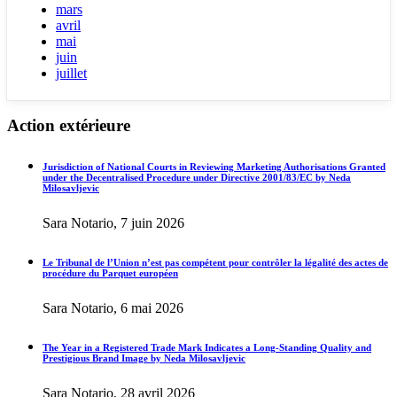
mars
avril
mai
juin
juillet
Action extérieure
Jurisdiction of National Courts in Reviewing Marketing Authorisations Granted
under the Decentralised Procedure under Directive 2001/83/EC by Neda
Milosavljevic
Sara Notario, 7 juin 2026
Le Tribunal de l’Union n’est pas compétent pour contrôler la légalité des actes de
procédure du Parquet européen
Sara Notario, 6 mai 2026
The Year in a Registered Trade Mark Indicates a Long-Standing Quality and
Prestigious Brand Image by Neda Milosavljevic
Sara Notario, 28 avril 2026