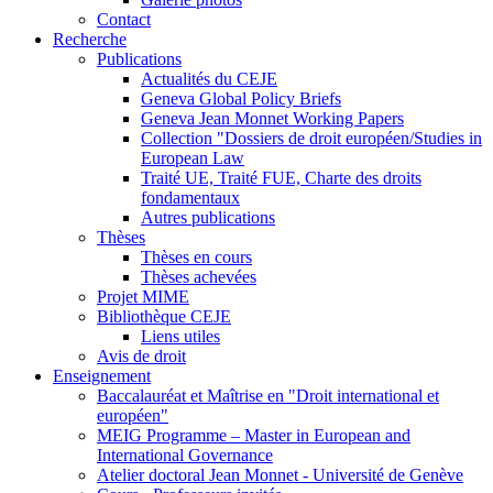
Contact
Recherche
Publications
Actualités du CEJE
Geneva Global Policy Briefs
Geneva Jean Monnet Working Papers
Collection "Dossiers de droit européen/Studies in
European Law
Traité UE, Traité FUE, Charte des droits
fondamentaux
Autres publications
Thèses
Thèses en cours
Thèses achevées
Projet MIME
Bibliothèque CEJE
Liens utiles
Avis de droit
Enseignement
Baccalauréat et Maîtrise en "Droit international et
européen"
MEIG Programme – Master in European and
International Governance
Atelier doctoral Jean Monnet - Université de Genève