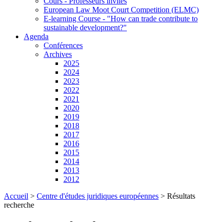
Cours - Professeurs invités
European Law Moot Court Competition (ELMC)
E-learning Course - "How can trade contribute to
sustainable development?"
Agenda
Conférences
Archives
2025
2024
2023
2022
2021
2020
2019
2018
2017
2016
2015
2014
2013
2012
Accueil
>
Centre d'études juridiques européennes
>
Résultats
recherche