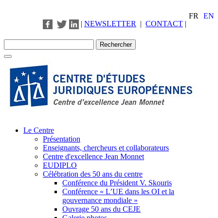
FR
EN
|
NEWSLETTER
|
CONTACT
|
Le Centre
Présentation
Enseignants, chercheurs et collaborateurs
Centre d'excellence Jean Monnet
EUDIPLO
Célébration des 50 ans du centre
Conférence du Président V. Skouris
Conférence « L’UE dans les OI et la
gouvernance mondiale »
Ouvrage 50 ans du CEJE
Galerie photos