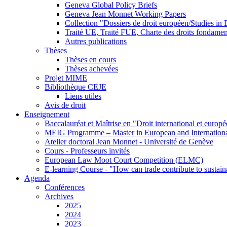
Geneva Global Policy Briefs
Geneva Jean Monnet Working Papers
Collection "Dossiers de droit européen/Studies i
Traité UE, Traité FUE, Charte des droits fondame
Autres publications
Thèses
Thèses en cours
Thèses achevées
Projet MIME
Bibliothèque CEJE
Liens utiles
Avis de droit
Enseignement
Baccalauréat et Maîtrise en "Droit international et europ
MEIG Programme – Master in European and Internation
Atelier doctoral Jean Monnet - Université de Genève
Cours - Professeurs invités
European Law Moot Court Competition (ELMC)
E-learning Course - "How can trade contribute to sustai
Agenda
Conférences
Archives
2025
2024
2023