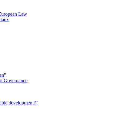
n European Law
ntaux
éen"
al Governance
nable development?"