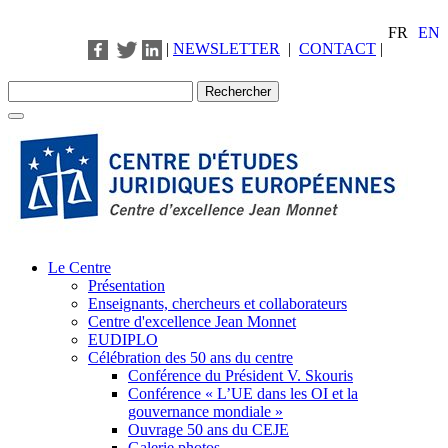
FR
EN
|
NEWSLETTER
|
CONTACT
|
Le Centre
Présentation
Enseignants, chercheurs et collaborateurs
Centre d'excellence Jean Monnet
EUDIPLO
Célébration des 50 ans du centre
Conférence du Président V. Skouris
Conférence « L’UE dans les OI et la
gouvernance mondiale »
Ouvrage 50 ans du CEJE
Galerie photos