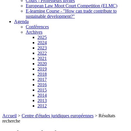
Cours - Professeurs invités
European Law Moot Court Competition (ELMC)
E-learning Course - "How can trade contribute to
sustainable development?"
Agenda
Conférences
Archives
2025
2024
2023
2022
2021
2020
2019
2018
2017
2016
2015
2014
2013
2012
Accueil
>
Centre d'études juridiques européennes
>
Résultats
recherche