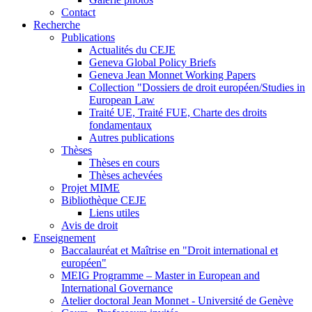
Contact
Recherche
Publications
Actualités du CEJE
Geneva Global Policy Briefs
Geneva Jean Monnet Working Papers
Collection "Dossiers de droit européen/Studies in
European Law
Traité UE, Traité FUE, Charte des droits
fondamentaux
Autres publications
Thèses
Thèses en cours
Thèses achevées
Projet MIME
Bibliothèque CEJE
Liens utiles
Avis de droit
Enseignement
Baccalauréat et Maîtrise en "Droit international et
européen"
MEIG Programme – Master in European and
International Governance
Atelier doctoral Jean Monnet - Université de Genève