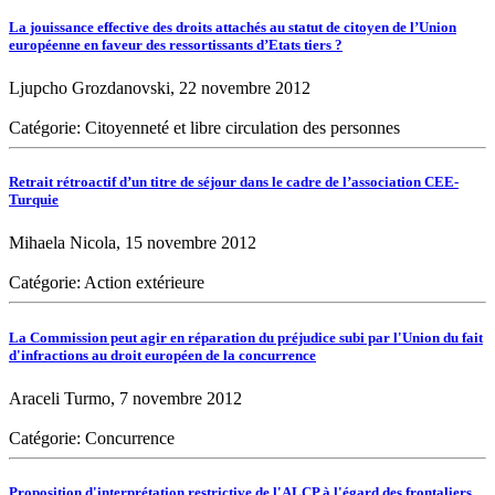
La jouissance effective des droits attachés au statut de citoyen de l’Union
européenne en faveur des ressortissants d’Etats tiers ?
Ljupcho Grozdanovski, 22 novembre 2012
Catégorie: Citoyenneté et libre circulation des personnes
Retrait rétroactif d’un titre de séjour dans le cadre de l’association CEE-
Turquie
Mihaela Nicola, 15 novembre 2012
Catégorie: Action extérieure
La Commission peut agir en réparation du préjudice subi par l'Union du fait
d'infractions au droit européen de la concurrence
Araceli Turmo, 7 novembre 2012
Catégorie: Concurrence
Proposition d'interprétation restrictive de l'ALCP à l'égard des frontaliers