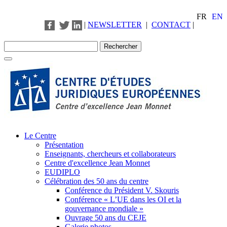
FR
EN
|
NEWSLETTER
|
CONTACT
|
Le Centre
Présentation
Enseignants, chercheurs et collaborateurs
Centre d'excellence Jean Monnet
EUDIPLO
Célébration des 50 ans du centre
Conférence du Président V. Skouris
Conférence « L’UE dans les OI et la
gouvernance mondiale »
Ouvrage 50 ans du CEJE
Galerie photos