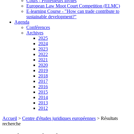
Cours - Professeurs invités
European Law Moot Court Competition (ELMC)
E-learning Course - "How can trade contribute to
sustainable development?"
Agenda
Conférences
Archives
2025
2024
2023
2022
2021
2020
2019
2018
2017
2016
2015
2014
2013
2012
Accueil
>
Centre d'études juridiques européennes
>
Résultats
recherche