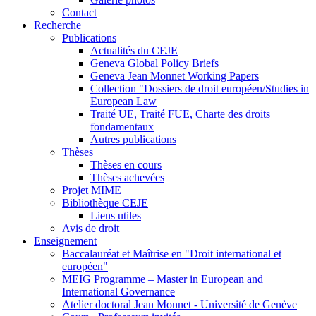
Contact
Recherche
Publications
Actualités du CEJE
Geneva Global Policy Briefs
Geneva Jean Monnet Working Papers
Collection "Dossiers de droit européen/Studies in
European Law
Traité UE, Traité FUE, Charte des droits
fondamentaux
Autres publications
Thèses
Thèses en cours
Thèses achevées
Projet MIME
Bibliothèque CEJE
Liens utiles
Avis de droit
Enseignement
Baccalauréat et Maîtrise en "Droit international et
européen"
MEIG Programme – Master in European and
International Governance
Atelier doctoral Jean Monnet - Université de Genève