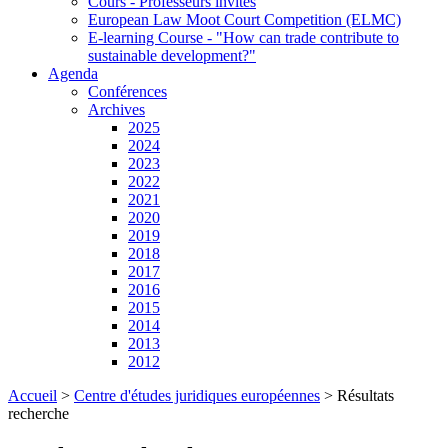
Cours - Professeurs invités
European Law Moot Court Competition (ELMC)
E-learning Course - "How can trade contribute to
sustainable development?"
Agenda
Conférences
Archives
2025
2024
2023
2022
2021
2020
2019
2018
2017
2016
2015
2014
2013
2012
Accueil
>
Centre d'études juridiques européennes
>
Résultats
recherche