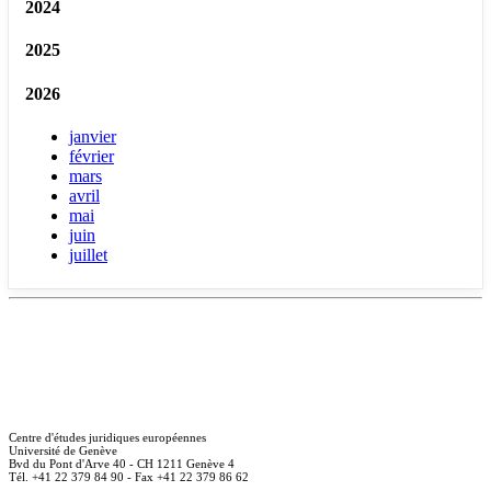
2024
2025
2026
janvier
février
mars
avril
mai
juin
juillet
Centre d'études juridiques européennes
Université de Genève
Bvd du Pont d'Arve 40 - CH 1211 Genève 4
Tél. +41 22 379 84 90 - Fax +41 22 379 86 62