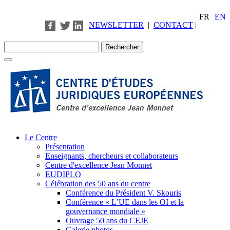
FR
EN
|
NEWSLETTER
|
CONTACT
|
Le Centre
Présentation
Enseignants, chercheurs et collaborateurs
Centre d'excellence Jean Monnet
EUDIPLO
Célébration des 50 ans du centre
Conférence du Président V. Skouris
Conférence « L’UE dans les OI et la
gouvernance mondiale »
Ouvrage 50 ans du CEJE
Galerie photos