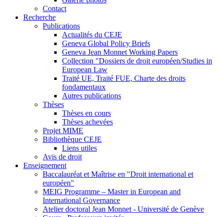
Contact
Recherche
Publications
Actualités du CEJE
Geneva Global Policy Briefs
Geneva Jean Monnet Working Papers
Collection "Dossiers de droit européen/Studies in
European Law
Traité UE, Traité FUE, Charte des droits
fondamentaux
Autres publications
Thèses
Thèses en cours
Thèses achevées
Projet MIME
Bibliothèque CEJE
Liens utiles
Avis de droit
Enseignement
Baccalauréat et Maîtrise en "Droit international et
européen"
MEIG Programme – Master in European and
International Governance
Atelier doctoral Jean Monnet - Université de Genève