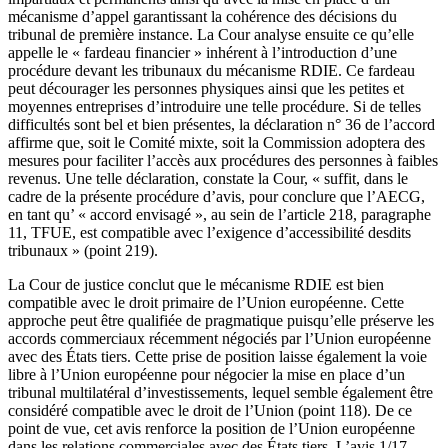
mécanisme d’appel garantissant la cohérence des décisions du
tribunal de première instance. La Cour analyse ensuite ce qu’elle
appelle le « fardeau financier » inhérent à l’introduction d’une
procédure devant les tribunaux du mécanisme RDIE. Ce fardeau
peut décourager les personnes physiques ainsi que les petites et
moyennes entreprises d’introduire une telle procédure. Si de telles
difficultés sont bel et bien présentes, la déclaration n° 36 de l’accord
affirme que, soit le Comité mixte, soit la Commission adoptera des
mesures pour faciliter l’accès aux procédures des personnes à faibles
revenus. Une telle déclaration, constate la Cour, « suffit, dans le
cadre de la présente procédure d’avis, pour conclure que l’AECG,
en tant qu’ « accord envisagé », au sein de l’article 218, paragraphe
11, TFUE, est compatible avec l’exigence d’accessibilité desdits
tribunaux » (point 219).
La Cour de justice conclut que le mécanisme RDIE est bien
compatible avec le droit primaire de l’Union européenne. Cette
approche peut être qualifiée de pragmatique puisqu’elle préserve les
accords commerciaux récemment négociés par l’Union européenne
avec des États tiers. Cette prise de position laisse également la voie
libre à l’Union européenne pour négocier la mise en place d’un
tribunal multilatéral d’investissements, lequel semble également être
considéré compatible avec le droit de l’Union (point 118). De ce
point de vue, cet avis renforce la position de l’Union européenne
dans les relations commerciales avec des États tiers. L’avis 1/17