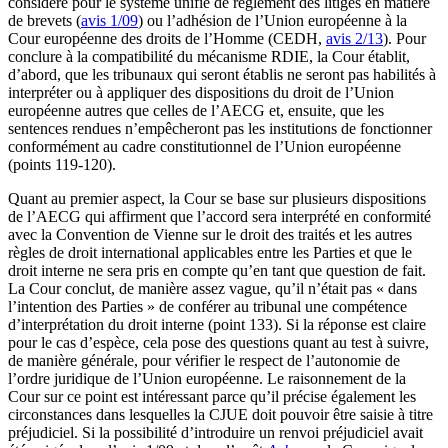
considéré pour le système unifié de règlement des litiges en matière
de brevets (
avis 1/09
) ou l’adhésion de l’Union européenne à la
Cour européenne des droits de l’Homme (CEDH,
avis 2/13
). Pour
conclure à la compatibilité du mécanisme RDIE, la Cour établit,
d’abord, que les tribunaux qui seront établis ne seront pas habilités à
interpréter ou à appliquer des dispositions du droit de l’Union
européenne autres que celles de l’AECG et, ensuite, que les
sentences rendues n’empêcheront pas les institutions de fonctionner
conformément au cadre constitutionnel de l’Union européenne
(points 119-120).
Quant au premier aspect, la Cour se base sur plusieurs dispositions
de l’AECG qui affirment que l’accord sera interprété en conformité
avec la Convention de Vienne sur le droit des traités et les autres
règles de droit international applicables entre les Parties et que le
droit interne ne sera pris en compte qu’en tant que question de fait.
La Cour conclut, de manière assez vague, qu’il n’était pas « dans
l’intention des Parties » de conférer au tribunal une compétence
d’interprétation du droit interne (point 133). Si la réponse est claire
pour le cas d’espèce, cela pose des questions quant au test à suivre,
de manière générale, pour vérifier le respect de l’autonomie de
l’ordre juridique de l’Union européenne. Le raisonnement de la
Cour sur ce point est intéressant parce qu’il précise également les
circonstances dans lesquelles la CJUE doit pouvoir être saisie à titre
préjudiciel. Si la possibilité d’introduire un renvoi préjudiciel avait