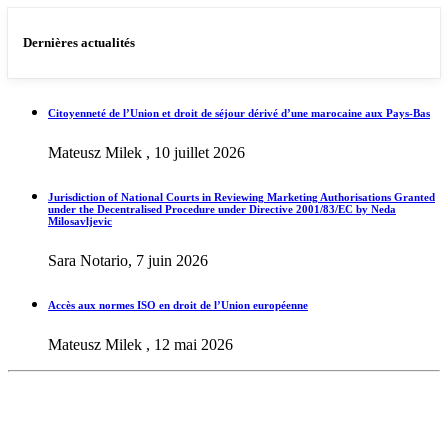
Dernières actualités
Citoyenneté de l’Union et droit de séjour dérivé d’une marocaine aux Pays-Bas
Mateusz Milek , 10 juillet 2026
Jurisdiction of National Courts in Reviewing Marketing Authorisations Granted
under the Decentralised Procedure under Directive 2001/83/EC by Neda
Milosavljevic
Sara Notario, 7 juin 2026
Accès aux normes ISO en droit de l’Union européenne
Mateusz Milek , 12 mai 2026