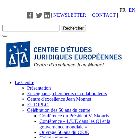
FR
EN
|
NEWSLETTER
|
CONTACT
|
Le Centre
Présentation
Enseignants, chercheurs et collaborateurs
Centre d'excellence Jean Monnet
EUDIPLO
Célébration des 50 ans du centre
Conférence du Président V. Skouris
Conférence « L’UE dans les OI et la
gouvernance mondiale »
Ouvrage 50 ans du CEJE
Galerie photos