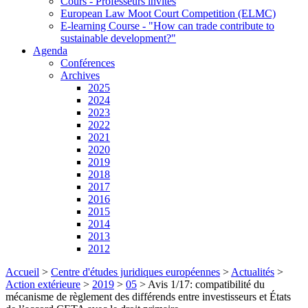
Cours - Professeurs invités
European Law Moot Court Competition (ELMC)
E-learning Course - "How can trade contribute to
sustainable development?"
Agenda
Conférences
Archives
2025
2024
2023
2022
2021
2020
2019
2018
2017
2016
2015
2014
2013
2012
Accueil
>
Centre d'études juridiques européennes
>
Actualités
>
Action extérieure
>
2019
>
05
>
Avis 1/17: compatibilité du
mécanisme de règlement des différends entre investisseurs et États