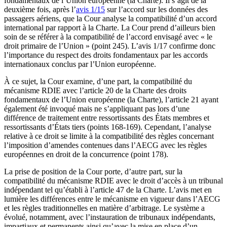
fondamentaux de l’Union européenne (la Charte). Il s’agit de la
deuxième fois, après l’
avis 1/15
sur l’accord sur les données des
passagers aériens, que la Cour analyse la compatibilité d’un accord
international par rapport à la Charte. La Cour prend d’ailleurs bien
soin de se référer à la compatibilité de l’accord envisagé avec « le
droit primaire de l’Union » (point 245). L’avis 1/17 confirme donc
l’importance du respect des droits fondamentaux par les accords
internationaux conclus par l’Union européenne.
À ce sujet, la Cour examine, d’une part, la compatibilité du
mécanisme RDIE avec l’article 20 de la Charte des droits
fondamentaux de l’Union européenne (la Charte), l’article 21 ayant
également été invoqué mais ne s’appliquant pas lors d’une
différence de traitement entre ressortissants des États membres et
ressortissants d’États tiers (points 168-169). Cependant, l’analyse
relative à ce droit se limite à la compatibilité des règles concernant
l’imposition d’amendes contenues dans l’AECG avec les règles
européennes en droit de la concurrence (point 178).
La prise de position de la Cour porte, d’autre part, sur la
compatibilité du mécanisme RDIE avec le droit d’accès à un tribunal
indépendant tel qu’établi à l’article 47 de la Charte. L’avis met en
lumière les différences entre le mécanisme en vigueur dans l’AECG
et les règles traditionnelles en matière d’arbitrage. Le système a
évolué, notamment, avec l’instauration de tribunaux indépendants,
impartiaux et permanents ainsi qu’avec la mise en place d’un