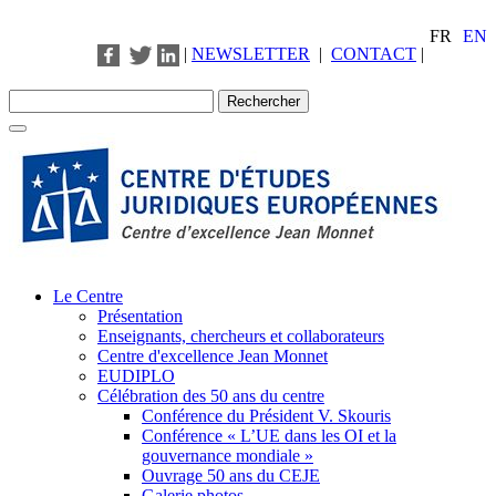
FR
EN
|
NEWSLETTER
|
CONTACT
|
Le Centre
Présentation
Enseignants, chercheurs et collaborateurs
Centre d'excellence Jean Monnet
EUDIPLO
Célébration des 50 ans du centre
Conférence du Président V. Skouris
Conférence « L’UE dans les OI et la
gouvernance mondiale »
Ouvrage 50 ans du CEJE
Galerie photos