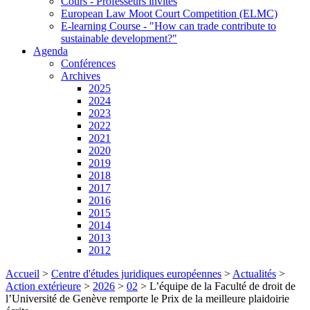
Cours - Professeurs invités
European Law Moot Court Competition (ELMC)
E-learning Course - "How can trade contribute to
sustainable development?"
Agenda
Conférences
Archives
2025
2024
2023
2022
2021
2020
2019
2018
2017
2016
2015
2014
2013
2012
Accueil
>
Centre d'études juridiques européennes
>
Actualités
>
Action extérieure
>
2026
>
02
>
L’équipe de la Faculté de droit de
l’Université de Genève remporte le Prix de la meilleure plaidoirie