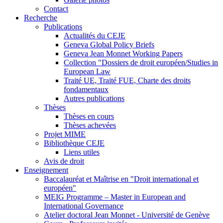
Contact
Recherche
Publications
Actualités du CEJE
Geneva Global Policy Briefs
Geneva Jean Monnet Working Papers
Collection "Dossiers de droit européen/Studies in
European Law
Traité UE, Traité FUE, Charte des droits
fondamentaux
Autres publications
Thèses
Thèses en cours
Thèses achevées
Projet MIME
Bibliothèque CEJE
Liens utiles
Avis de droit
Enseignement
Baccalauréat et Maîtrise en "Droit international et
européen"
MEIG Programme – Master in European and
International Governance
Atelier doctoral Jean Monnet - Université de Genève