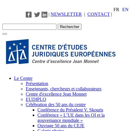
FR
EN
|
NEWSLETTER
|
CONTACT
|
Le Centre
Présentation
Enseignants, chercheurs et collaborateurs
Centre d'excellence Jean Monnet
EUDIPLO
Célébration des 50 ans du centre
Conférence du Président V. Skouris
Conférence « L’UE dans les OI et la
gouvernance mondiale »
Ouvrage 50 ans du CEJE
Galerie photos