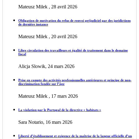
Mateusz Milek , 28 avril 2026
Obligation de motivation du refus de renvoi préjudiciel par des juridictions
de dernière instance
Mateusz Milek , 20 avril 2026
Libre circulation des travailleurs et égalité de traitement dans le domaine
fiscal
Alicja Slowik, 24 mars 2026
Prise en compte des activités professionnelles antérieures et principe de non-
discrimination fondée sur l’âge
Mateusz Milek , 17 mars 2026
La violation par le Portugal de la directive « habitats »
Sara Notario, 16 mars 2026
Liberté d’établissement et exigence de la maîtrise de la langue officielle d’un