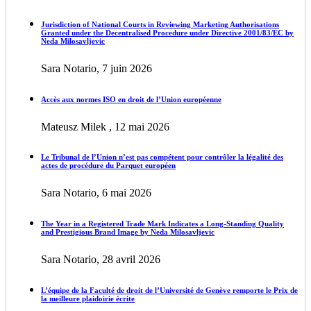
Jurisdiction of National Courts in Reviewing Marketing Authorisations
Granted under the Decentralised Procedure under Directive 2001/83/EC by
Neda Milosavljevic
Sara Notario, 7 juin 2026
Accès aux normes ISO en droit de l’Union européenne
Mateusz Milek , 12 mai 2026
Le Tribunal de l’Union n’est pas compétent pour contrôler la légalité des
actes de procédure du Parquet européen
Sara Notario, 6 mai 2026
The Year in a Registered Trade Mark Indicates a Long-Standing Quality
and Prestigious Brand Image by Neda Milosavljevic
Sara Notario, 28 avril 2026
L’équipe de la Faculté de droit de l’Université de Genève remporte le Prix de
la meilleure plaidoirie écrite