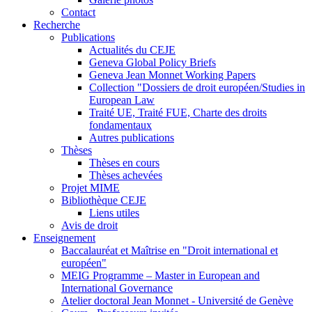
Contact
Recherche
Publications
Actualités du CEJE
Geneva Global Policy Briefs
Geneva Jean Monnet Working Papers
Collection "Dossiers de droit européen/Studies in
European Law
Traité UE, Traité FUE, Charte des droits
fondamentaux
Autres publications
Thèses
Thèses en cours
Thèses achevées
Projet MIME
Bibliothèque CEJE
Liens utiles
Avis de droit
Enseignement
Baccalauréat et Maîtrise en "Droit international et
européen"
MEIG Programme – Master in European and
International Governance
Atelier doctoral Jean Monnet - Université de Genève