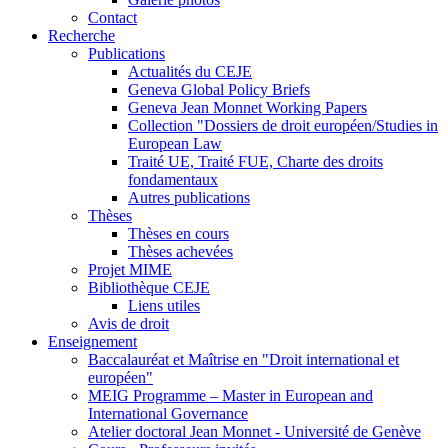
Contact
Recherche
Publications
Actualités du CEJE
Geneva Global Policy Briefs
Geneva Jean Monnet Working Papers
Collection "Dossiers de droit européen/Studies in
European Law
Traité UE, Traité FUE, Charte des droits
fondamentaux
Autres publications
Thèses
Thèses en cours
Thèses achevées
Projet MIME
Bibliothèque CEJE
Liens utiles
Avis de droit
Enseignement
Baccalauréat et Maîtrise en "Droit international et
européen"
MEIG Programme – Master in European and
International Governance
Atelier doctoral Jean Monnet - Université de Genève