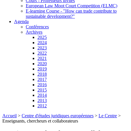
Cours - Professeurs invités
European Law Moot Court Competition (ELMC)
E-learning Course - "How can trade contribute to
sustainable development?"
Agenda
Conférences
Archives
2025
2024
2023
2022
2021
2020
2019
2018
2017
2016
2015
2014
2013
2012
Accueil
>
Centre d'études juridiques européennes
>
Le Centre
>
Enseignants, chercheurs et collaborateurs