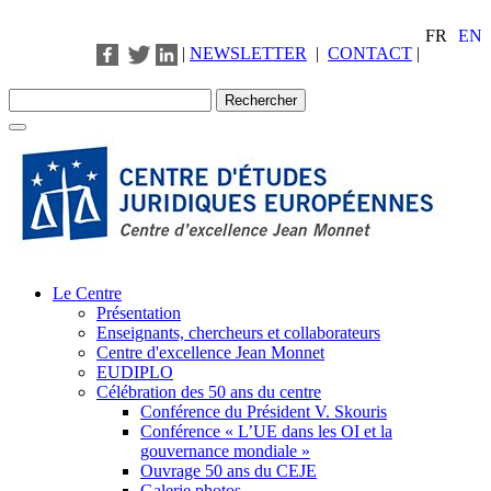
FR
EN
|
NEWSLETTER
|
CONTACT
|
Le Centre
Présentation
Enseignants, chercheurs et collaborateurs
Centre d'excellence Jean Monnet
EUDIPLO
Célébration des 50 ans du centre
Conférence du Président V. Skouris
Conférence « L’UE dans les OI et la
gouvernance mondiale »
Ouvrage 50 ans du CEJE
Galerie photos