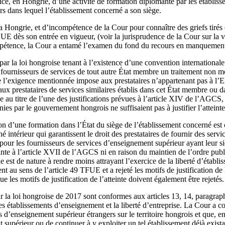
ercice, en Hongrie, d’une activité de formation diplômante par les établ
ers dans lequel l’établissement concerné a son siège.
r la Hongrie, et d’incompétence de la Cour pour connaître des griefs tir
 l’UE dès son entrée en vigueur, (voir la jurisprudence de la Cour sur la
mpétence, la Cour a entamé l’examen du fond du recours en manquemen
par la loi hongroise tenant à l’existence d’une convention internationale
ournisseurs de services de tout autre État membre un traitement non moi
que l’exigence mentionnée impose aux prestataires n’appartenant pas à l
ux prestataires de services similaires établis dans cet État membre ou d
e au titre de l’une des justifications prévues à l’article XIV de l’AGCS, 
es par le gouvernement hongrois ne suffisaient pas à justifier l’atteinte
n d’une formation dans l’État du siège de l’établissement concerné est c
hé intérieur qui garantissent le droit des prestataires de fournir des serv
pour les fournisseurs de services d’enseignement supérieur ayant leur s
einte à l’article XVII de l’AGCS ni en raison du maintien de l’ordre publ
e est de nature à rendre moins attrayant l’exercice de la liberté d’établ
ent au sens de l’article 49 TFUE et a rejeté les motifs de justification d
e les motifs de justification de l’atteinte doivent également être rejetés.
r la loi hongroise de 2017 sont conformes aux articles 13, 14, paragrap
des établissements d’enseignement et la liberté d’entreprise. La Cour a 
 d’enseignement supérieur étrangers sur le territoire hongrois et que, en 
upérieur ou de continuer à y exploiter un tel établissement déjà existan