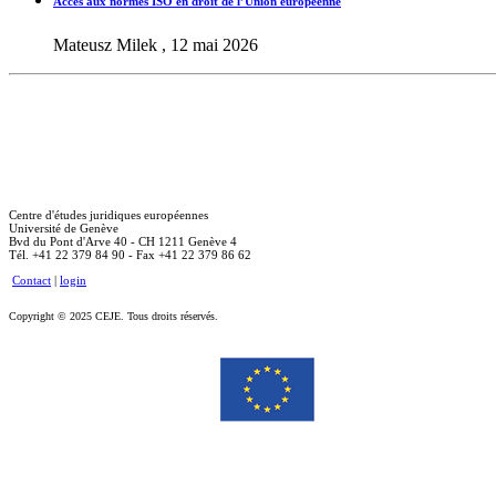
Accès aux normes ISO en droit de l’Union européenne
Mateusz Milek , 12 mai 2026
Centre d'études juridiques européennes
Université de Genève
Bvd du Pont d'Arve 40 - CH 1211 Genève 4
Tél. +41 22 379 84 90 - Fax +41 22 379 86 62
Contact
|
login
Copyright © 2025 CEJE. Tous droits réservés.
Le soutien de la Commission européenne à la production de cette publication ne constitue pas une approbation 