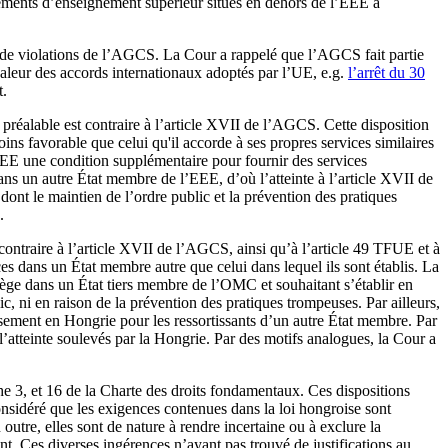
issements d’enseignement supérieur situés en dehors de l’EEE à
és de violations de l’AGCS. La Cour a rappelé que l’AGCS fait partie
 valeur des accords internationaux adoptés par l’UE, e.g.
l’arrêt du 30
t.
 préalable est contraire à l’article XVII de l’AGCS. Cette disposition
ns favorable que celui qu'il accorde à ses propres services similaires
’EEE une condition supplémentaire pour fournir des services
ans un autre État membre de l’EEE, d’où l’atteinte à l’article XVII de
dont le maintien de l’ordre public et la prévention des pratiques
.
ontraire à l’article XVII de l’AGCS, ainsi qu’à l’article 49 TFUE et à
ices dans un État membre autre que celui dans lequel ils sont établis. La
iège dans un État tiers membre de l’OMC et souhaitant s’établir en
ic, ni en raison de la prévention des pratiques trompeuses. Par ailleurs,
issement en Hongrie pour les ressortissants d’un autre État membre. Par
e l’atteinte soulevés par la Hongrie. Par des motifs analogues, la Cour a
he 3, et 16 de la Charte des droits fondamentaux. Ces dispositions
considéré que les exigences contenues dans la loi hongroise sont
outre, elles sont de nature à rendre incertaine ou à exclure la
t. Ces diverses ingérences n’ayant pas trouvé de justifications au