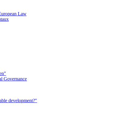
n European Law
ntaux
éen"
al Governance
nable development?"