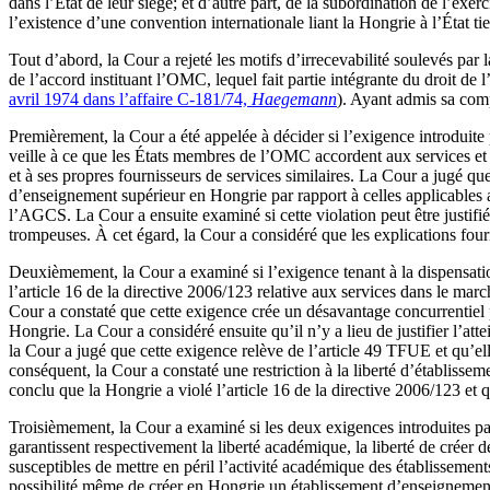
dans l’État de leur siège; et d’autre part, de la subordination de l’ex
l’existence d’une convention internationale liant la Hongrie à l’État ti
Tout d’abord, la Cour a rejeté les motifs d’irrecevabilité soulevés pa
de l’accord instituant l’OMC, lequel fait partie intégrante du droit de
avril 1974 dans l’affaire C-181/74,
Haegemann
). Ayant admis sa co
Premièrement, la Cour a été appelée à décider si l’exigence introduite 
veille à ce que les États membres de l’OMC accordent aux services et f
et à ses propres fournisseurs de services similaires. La Cour a jugé 
d’enseignement supérieur en Hongrie par rapport à celles applicables a
l’AGCS. La Cour a ensuite examiné si cette violation peut être justifié
trompeuses. À cet égard, la Cour a considéré que les explications fourni
Deuxièmement, la Cour a examiné si l’exigence tenant à la dispensatio
l’article 16 de la directive 2006/123 relative aux services dans le marc
Cour a constaté que cette exigence crée un désavantage concurrentiel 
Hongrie. La Cour a considéré ensuite qu’il n’y a lieu de justifier l’att
la Cour a jugé que cette exigence relève de l’article 49 TFUE et qu’ell
conséquent, la Cour a constaté une restriction à la liberté d’établissem
conclu que la Hongrie a violé l’article 16 de la directive 2006/123 et qu
Troisièmement, la Cour a examiné si les deux exigences introduites pa
garantissent respectivement la liberté académique, la liberté de créer 
susceptibles de mettre en péril l’activité académique des établissements
possibilité même de créer en Hongrie un établissement d’enseignement s