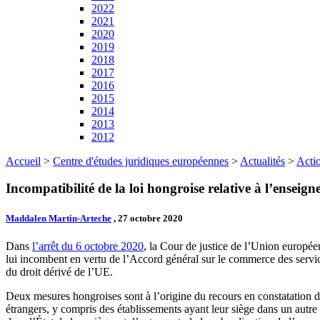
2022
2021
2020
2019
2018
2017
2016
2015
2014
2013
2012
Accueil
>
Centre d'études juridiques européennes
>
Actualités
>
Actio
Incompatibilité de la loi hongroise relative à l’ensei
Maddalen Martin-Arteche
, 27 octobre 2020
Dans
l’arrêt du 6 octobre 2020
, la Cour de justice de l’Union europé
lui incombent en vertu de l’Accord général sur le commerce des serv
du droit dérivé de l’UE.
Deux mesures hongroises sont à l’origine du recours en constatation d
étrangers, y compris des établissements ayant leur siège dans un aut