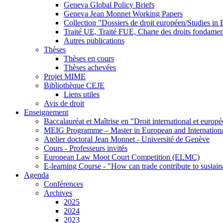
Geneva Global Policy Briefs
Geneva Jean Monnet Working Papers
Collection "Dossiers de droit européen/Studies i
Traité UE, Traité FUE, Charte des droits fondame
Autres publications
Thèses
Thèses en cours
Thèses achevées
Projet MIME
Bibliothèque CEJE
Liens utiles
Avis de droit
Enseignement
Baccalauréat et Maîtrise en "Droit international et europ
MEIG Programme – Master in European and Internation
Atelier doctoral Jean Monnet - Université de Genève
Cours - Professeurs invités
European Law Moot Court Competition (ELMC)
E-learning Course - "How can trade contribute to sustai
Agenda
Conférences
Archives
2025
2024
2023