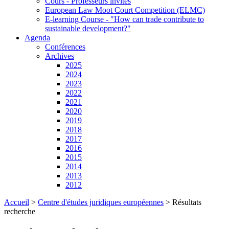
Cours - Professeurs invités
European Law Moot Court Competition (ELMC)
E-learning Course - "How can trade contribute to
sustainable development?"
Agenda
Conférences
Archives
2025
2024
2023
2022
2021
2020
2019
2018
2017
2016
2015
2014
2013
2012
Accueil
>
Centre d'études juridiques européennes
>
Résultats
recherche