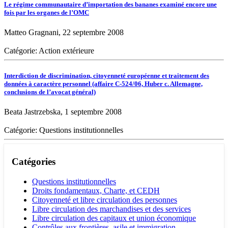
Le régime communautaire d’importation des bananes examiné encore une
fois par les organes de l’OMC
Matteo Gragnani, 22 septembre 2008
Catégorie: Action extérieure
Interdiction de discrimination, citoyenneté européenne et traitement des
données à caractère personnel (affaire C-524/06, Huber c. Allemagne,
conclusions de l’avocat général)
Beata Jastrzebska, 1 septembre 2008
Catégorie: Questions institutionnelles
Catégories
Questions institutionnelles
Droits fondamentaux, Charte, et CEDH
Citoyenneté et libre circulation des personnes
Libre circulation des marchandises et des services
Libre circulation des capitaux et union économique
Contrôles aux frontières, asile et immigration