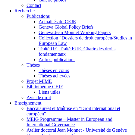
Contact
Recherche
Publications
Actualités du CEJE
Geneva Global Policy Briefs
Geneva Jean Monnet Working Papers
Collection "Dossiers de droit européen/Studies in
European Law
Traité UE, Traité FUE, Charte des droits
fondamentaux
Autres publications
Thèses
Thèses en cours
Thèses achevées
Projet MIME
Bibliothèque CEJE
Liens utiles
Avis de droit
Enseignement
Baccalauréat et Maîtrise en "Droit international et
européen"
MEIG Programme – Master in European and
International Governance
Atelier doctoral Jean Monnet - Université de Genève