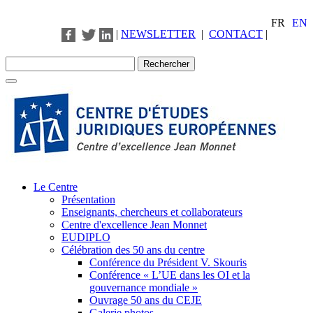
FR
EN
|
NEWSLETTER
|
CONTACT
|
Le Centre
Présentation
Enseignants, chercheurs et collaborateurs
Centre d'excellence Jean Monnet
EUDIPLO
Célébration des 50 ans du centre
Conférence du Président V. Skouris
Conférence « L’UE dans les OI et la
gouvernance mondiale »
Ouvrage 50 ans du CEJE
Galerie photos