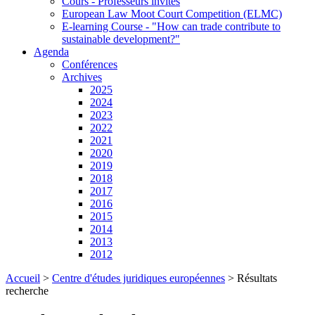
Cours - Professeurs invités
European Law Moot Court Competition (ELMC)
E-learning Course - "How can trade contribute to
sustainable development?"
Agenda
Conférences
Archives
2025
2024
2023
2022
2021
2020
2019
2018
2017
2016
2015
2014
2013
2012
Accueil
>
Centre d'études juridiques européennes
>
Résultats
recherche