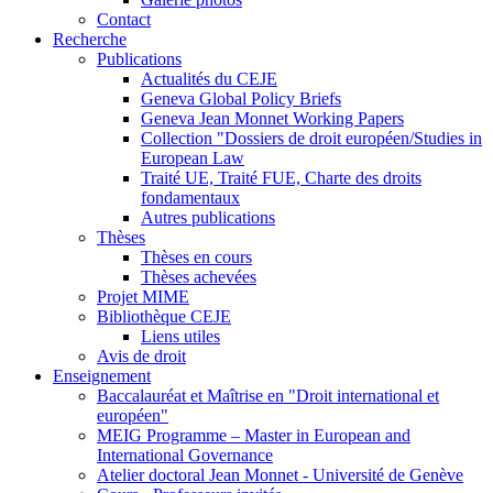
Contact
Recherche
Publications
Actualités du CEJE
Geneva Global Policy Briefs
Geneva Jean Monnet Working Papers
Collection "Dossiers de droit européen/Studies in
European Law
Traité UE, Traité FUE, Charte des droits
fondamentaux
Autres publications
Thèses
Thèses en cours
Thèses achevées
Projet MIME
Bibliothèque CEJE
Liens utiles
Avis de droit
Enseignement
Baccalauréat et Maîtrise en "Droit international et
européen"
MEIG Programme – Master in European and
International Governance
Atelier doctoral Jean Monnet - Université de Genève