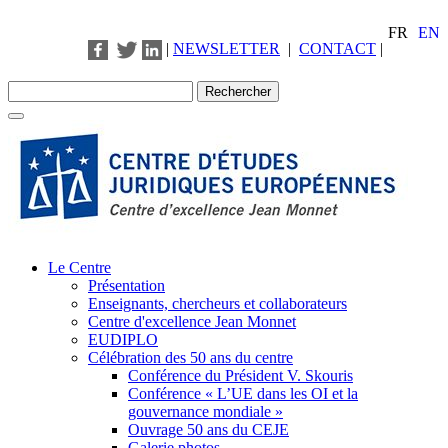
FR
EN
|
NEWSLETTER
|
CONTACT
|
Le Centre
Présentation
Enseignants, chercheurs et collaborateurs
Centre d'excellence Jean Monnet
EUDIPLO
Célébration des 50 ans du centre
Conférence du Président V. Skouris
Conférence « L’UE dans les OI et la
gouvernance mondiale »
Ouvrage 50 ans du CEJE
Galerie photos