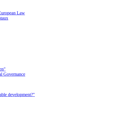
n European Law
ntaux
éen"
al Governance
nable development?"