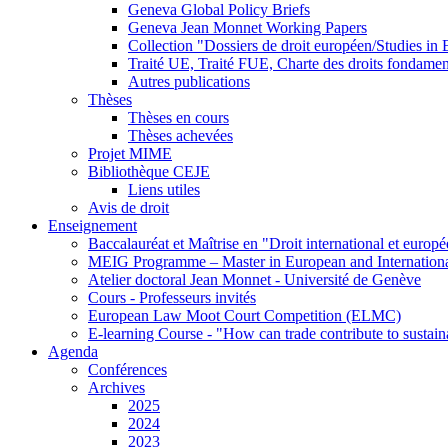
Geneva Global Policy Briefs
Geneva Jean Monnet Working Papers
Collection "Dossiers de droit européen/Studies i
Traité UE, Traité FUE, Charte des droits fondame
Autres publications
Thèses
Thèses en cours
Thèses achevées
Projet MIME
Bibliothèque CEJE
Liens utiles
Avis de droit
Enseignement
Baccalauréat et Maîtrise en "Droit international et europ
MEIG Programme – Master in European and Internation
Atelier doctoral Jean Monnet - Université de Genève
Cours - Professeurs invités
European Law Moot Court Competition (ELMC)
E-learning Course - "How can trade contribute to sustai
Agenda
Conférences
Archives
2025
2024
2023