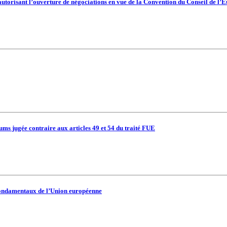
 autorisant l’ouverture de négociations en vue de la Convention du Conseil de l’E
tiums jugée contraire aux articles 49 et 54 du traité FUE
s fondamentaux de l’Union européenne