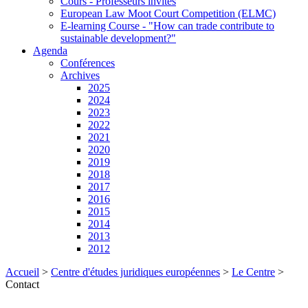
Cours - Professeurs invités
European Law Moot Court Competition (ELMC)
E-learning Course - "How can trade contribute to
sustainable development?"
Agenda
Conférences
Archives
2025
2024
2023
2022
2021
2020
2019
2018
2017
2016
2015
2014
2013
2012
Accueil
>
Centre d'études juridiques européennes
>
Le Centre
>
Contact