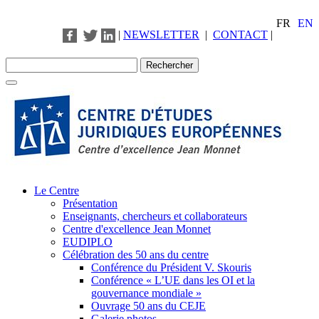
FR
EN
|
NEWSLETTER
|
CONTACT
|
Le Centre
Présentation
Enseignants, chercheurs et collaborateurs
Centre d'excellence Jean Monnet
EUDIPLO
Célébration des 50 ans du centre
Conférence du Président V. Skouris
Conférence « L’UE dans les OI et la
gouvernance mondiale »
Ouvrage 50 ans du CEJE
Galerie photos