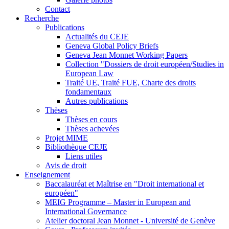
Contact
Recherche
Publications
Actualités du CEJE
Geneva Global Policy Briefs
Geneva Jean Monnet Working Papers
Collection "Dossiers de droit européen/Studies in
European Law
Traité UE, Traité FUE, Charte des droits
fondamentaux
Autres publications
Thèses
Thèses en cours
Thèses achevées
Projet MIME
Bibliothèque CEJE
Liens utiles
Avis de droit
Enseignement
Baccalauréat et Maîtrise en "Droit international et
européen"
MEIG Programme – Master in European and
International Governance
Atelier doctoral Jean Monnet - Université de Genève