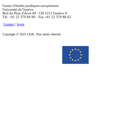
Centre d'études juridiques européennes
Université de Genève
Bvd du Pont d'Arve 40 - CH 1211 Genève 4
Tél. +41 22 379 84 90 - Fax +41 22 379 86 62
Contact
|
login
Copyright © 2025 CEJE. Tous droits réservés.
Le soutien de la Commission européenne à la production de cette publication ne constitue pas une
approbation du contenu, qui reflète uniquement le point de vue des auteurs, et la Commission ne peut pas
être tenue responsable de toute utilisation qui pourrait être faite des informations qu’elle contient.