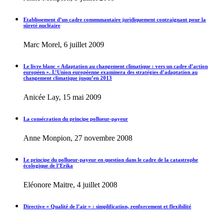
Etablissement d’un cadre communautaire juridiquement contraignant pour la
sûreté nucléaire
Marc Morel, 6 juillet 2009
Le livre blanc « Adaptation au changement climatique : vers un cadre d’action
européen ». L’Union européenne examinera des stratégies d’adaptation au
changement climatique jusqu’en 2013
Anicée Lay, 15 mai 2009
La consécration du principe pollueur-payeur
Anne Monpion, 27 novembre 2008
Le principe du pollueur-payeur en question dans le cadre de la catastrophe
écologique de l’Erika
Eléonore Maitre, 4 juillet 2008
Directive « Qualité de l’air » : simplification, renforcement et flexibilité