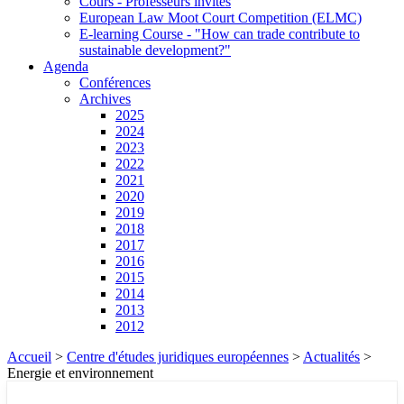
Cours - Professeurs invités
European Law Moot Court Competition (ELMC)
E-learning Course - "How can trade contribute to
sustainable development?"
Agenda
Conférences
Archives
2025
2024
2023
2022
2021
2020
2019
2018
2017
2016
2015
2014
2013
2012
Accueil
>
Centre d'études juridiques européennes
>
Actualités
>
Energie et environnement