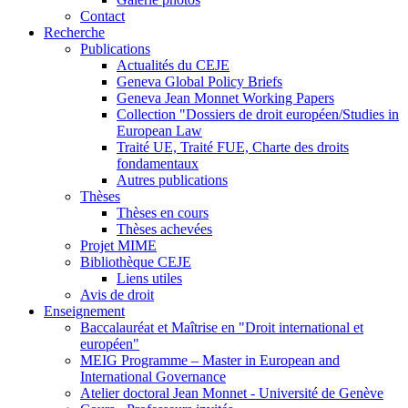
Contact
Recherche
Publications
Actualités du CEJE
Geneva Global Policy Briefs
Geneva Jean Monnet Working Papers
Collection "Dossiers de droit européen/Studies in
European Law
Traité UE, Traité FUE, Charte des droits
fondamentaux
Autres publications
Thèses
Thèses en cours
Thèses achevées
Projet MIME
Bibliothèque CEJE
Liens utiles
Avis de droit
Enseignement
Baccalauréat et Maîtrise en "Droit international et
européen"
MEIG Programme – Master in European and
International Governance
Atelier doctoral Jean Monnet - Université de Genève