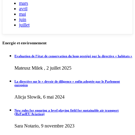
mars
avril
mai
juin
juillet
Energie et environnement
Evaluation de l’état de conservation du loup protégé par la directive « habitats »
Mateusz Milek , 2 juillet 2025
La directive sur le « devoir de diligence » enfin adoptée par le Parlement
européen
Alicja Slowik, 6 mai 2024
New rules for ensuring a level playing field for sustainable air transport
(ReFuelEU Aviation)
Sara Notario, 9 novembre 2023