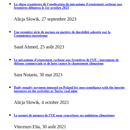
La phase transitoire de l’application du mécanisme d'ajustement carbone aux
frontières débutera le 1er octobre 2023
Alicja Slowik, 27 septembre 2023
Une première série de normes en matière de durabilité adoptée par la
Commission européenne
Saud Ahmed, 25 août 2023
Le mécanisme d’ajustement carbone aux frontières de l’UE : instrument de
défense commerciale et de lutte contre le changement climatique
Sara Notario, 30 mai 2023
Daily penalty payment imposed on Poland for non-compliance with the interim
measures on the activities at Turów coal mine
Alicja Slowik, 4 octobre 2021
Le paquet de mesures de l’UE pour concrétiser ses ambitions climatiques
Vincenzo Elia, 30 août 2021