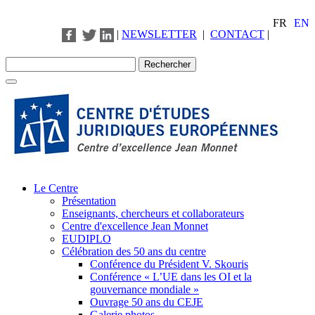
FR
EN
|
NEWSLETTER
|
CONTACT
|
Le Centre
Présentation
Enseignants, chercheurs et collaborateurs
Centre d'excellence Jean Monnet
EUDIPLO
Célébration des 50 ans du centre
Conférence du Président V. Skouris
Conférence « L’UE dans les OI et la
gouvernance mondiale »
Ouvrage 50 ans du CEJE
Galerie photos