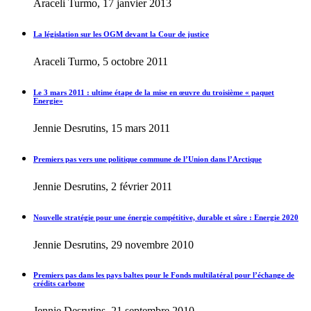
Araceli Turmo, 17 janvier 2013
La législation sur les OGM devant la Cour de justice
Araceli Turmo, 5 octobre 2011
Le 3 mars 2011 : ultime étape de la mise en œuvre du troisième « paquet
Energie»
Jennie Desrutins, 15 mars 2011
Premiers pas vers une politique commune de l’Union dans l’Arctique
Jennie Desrutins, 2 février 2011
Nouvelle stratégie pour une énergie compétitive, durable et sûre : Energie 2020
Jennie Desrutins, 29 novembre 2010
Premiers pas dans les pays baltes pour le Fonds multilatéral pour l’échange de
crédits carbone
Jennie Desrutins, 21 septembre 2010