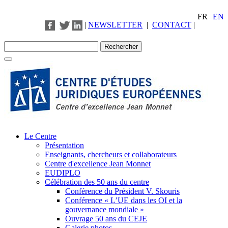
FR
EN
|
NEWSLETTER
|
CONTACT
|
Le Centre
Présentation
Enseignants, chercheurs et collaborateurs
Centre d'excellence Jean Monnet
EUDIPLO
Célébration des 50 ans du centre
Conférence du Président V. Skouris
Conférence « L’UE dans les OI et la
gouvernance mondiale »
Ouvrage 50 ans du CEJE
Galerie photos