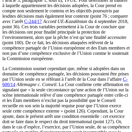
l’article 3, paragraphe 1, sous d), TFUE. Pour déterminer la matière
à laquelle appartiennent les décisions adoptées, la Cour prend en
compte non seulement le contenu et les objectifs poursuivis par
lesdites décisions mais également leur contexte (point 76 ; comparer
avec l’arrêt
C-244/17
Accord UE-Kazakhstan
du 4 septembre 2018,
point 36). Ces trois variables permettent à la Cour de conclure que
les décisions ont pour finalité principale la protection de
l’environnement, alors que la pêche n’est qu’une finalité accessoire
(point 100). De ce fait, les décisions attaquées relèvent de la
compétence partagée de l’Union européenne et des Etats membres et
non pas d’une compétence exclusive de l’Union comme le soutenait
la Commission européenne.
La Commission soumet cependant que, même si adoptées dans un
domaine de compétence partagée, les décisions pouvaient être prises
par l’Union seule en se référant à l’arrêt de la Cour dans l’affaire
C-
600/14
Allemagne c. Conseil
. La Cour confirme cette affirmation en
signalant que « la seule circonstance qu’une action de l’Union sur la
scène internationale relève d’une compétence partagée entre celle-ci
et les États membres n’exclut pas la possibilité que le Conseil
recueille en son sein la majorité requise pour que l’Union exerce
seule cette compétence externe » (point 126). Cependant, la Cour
ajoute, dans le présent arrêt une condition essentielle : cet exercice
doit se faire dans le respect du droit international (point 127). Or,
dans le cas d’espèce, l’exercice, par l’Union seule, de sa compétence