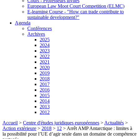
Cours - Professeurs invités
European Law Moot Court Competition (ELMC)
E-learning Course - "How can trade contribute to
sustainable development?"
Agenda
Conférences
Archives
2025
2024
2023
2022
2021
2020
2019
2018
2017
2016
2015
2014
2013
2012
Accueil
>
Centre d'études juridiques européennes
>
Actualités
>
Action extérieure
>
2018
>
12
>
Arrêt AMP Antarctique : limites à
la possibilité pour l’UE d’agir seule dans un domaine de compétence