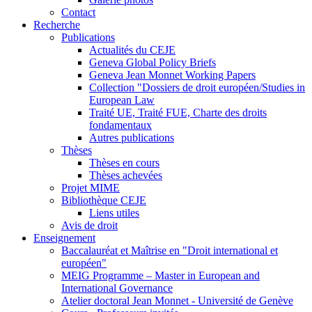
Contact
Recherche
Publications
Actualités du CEJE
Geneva Global Policy Briefs
Geneva Jean Monnet Working Papers
Collection "Dossiers de droit européen/Studies in
European Law
Traité UE, Traité FUE, Charte des droits
fondamentaux
Autres publications
Thèses
Thèses en cours
Thèses achevées
Projet MIME
Bibliothèque CEJE
Liens utiles
Avis de droit
Enseignement
Baccalauréat et Maîtrise en "Droit international et
européen"
MEIG Programme – Master in European and
International Governance
Atelier doctoral Jean Monnet - Université de Genève