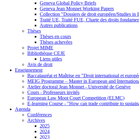
Geneva Global Policy Briefs
Geneva Jean Monnet Working Papers
Collection "Dossiers de droit européen/Studies i
Traité UE, Traité FUE, Charte des droits fondame
Autres publications
Thèses
Thèses en cours
Thèses achevées
Projet MIME
Bibliothèque CEJE
Liens utiles
Avis de droit
Enseignement
Baccalauréat et Maîtrise en "Droit international et europ
MEIG Programme – Master in European and Internation
Atelier doctoral Jean Monnet - Université de Genève
Cours - Professeurs invités
European Law Moot Court Competition (ELMC)
E-learning Course - "How can trade contribute to sustai
Agenda
Conférences
Archives
2025
2024
2023