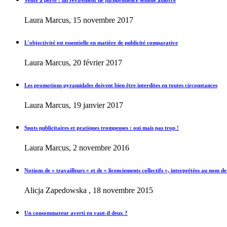
Vente à perte : un revirement de jurisprudence semble amorcé
Laura Marcus, 15 novembre 2017
L'objectivité est essentielle en matière de publicité comparative
Laura Marcus, 20 février 2017
Les promotions pyramidales doivent bien être interdites en toutes circonstances
Laura Marcus, 19 janvier 2017
Spots publicitaires et pratiques trompeuses : oui mais pas trop !
Laura Marcus, 2 novembre 2016
Notions de « travailleurs » et de « licenciements collectifs », interprétées au nom de
Alicja Zapedowska , 18 novembre 2015
Un consommateur averti en vaut-il deux ?