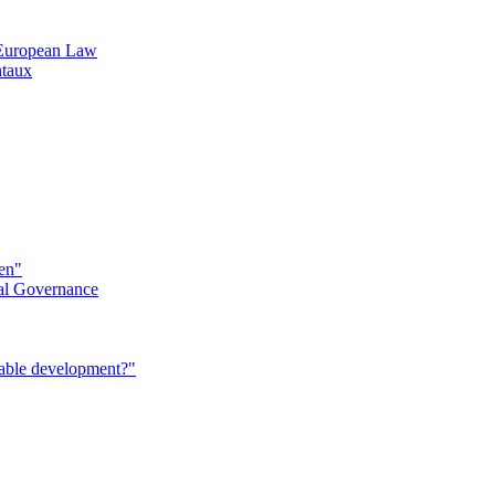
n European Law
ntaux
éen"
al Governance
nable development?"