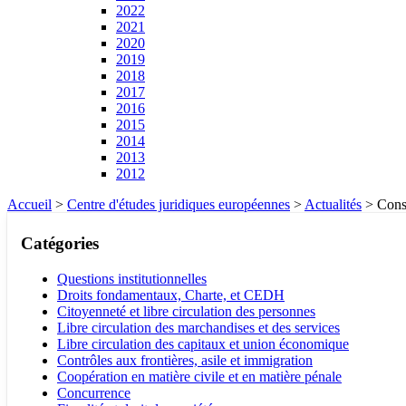
2022
2021
2020
2019
2018
2017
2016
2015
2014
2013
2012
Accueil
>
Centre d'études juridiques européennes
>
Actualités
>
Conso
Catégories
Questions institutionnelles
Droits fondamentaux, Charte, et CEDH
Citoyenneté et libre circulation des personnes
Libre circulation des marchandises et des services
Libre circulation des capitaux et union économique
Contrôles aux frontières, asile et immigration
Coopération en matière civile et en matière pénale
Concurrence