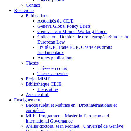
Contact
Recherche
Publications
Actualités du CEJE
Geneva Global Policy Briefs
Geneva Jean Monnet Working Papers
Collection "Dossiers de droit européen/Studies in
European Law
Traité UE, Traité FUE, Charte des droits
fondamentaux
Autres publications
Thèses
Thèses en cours
Thèses achevées
Projet MIME
Bibliothèque CEJE
Liens utiles
Avis de droit
Enseignement
Baccalauréat et Maîtrise en "Droit international et
européen"
MEIG Programme – Master in European and
International Governance
Atelier doctoral Jean Monnet - Université de Genève