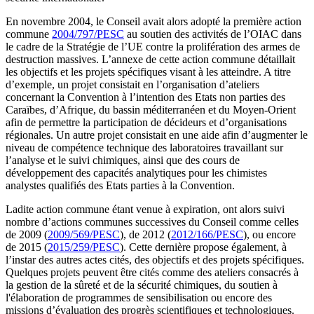
En novembre 2004, le Conseil avait alors adopté la première action
commune
2004/797/PESC
au soutien des activités de l’OIAC dans
le cadre de la Stratégie de l’UE contre la prolifération des armes de
destruction massives. L’annexe de cette action commune détaillait
les objectifs et les projets spécifiques visant à les atteindre. A titre
d’exemple, un projet consistait en l’organisation d’ateliers
concernant la Convention à l’intention des Etats non parties des
Caraïbes, d’Afrique, du bassin méditerranéen et du Moyen-Orient
afin de permettre la participation de décideurs et d’organisations
régionales. Un autre projet consistait en une aide afin d’augmenter le
niveau de compétence technique des laboratoires travaillant sur
l’analyse et le suivi chimiques, ainsi que des cours de
développement des capacités analytiques pour les chimistes
analystes qualifiés des Etats parties à la Convention.
Ladite action commune étant venue à expiration, ont alors suivi
nombre d’actions communes successives du Conseil comme celles
de 2009 (
2009/569/PESC
), de 2012 (
2012/166/PESC
), ou encore
de 2015 (
2015/259/PESC
). Cette dernière propose également, à
l’instar des autres actes cités, des objectifs et des projets spécifiques.
Quelques projets peuvent être cités comme des ateliers consacrés à
la gestion de la sûreté et de la sécurité chimiques, du soutien à
l'élaboration de programmes de sensibilisation ou encore des
missions d’évaluation des progrès scientifiques et technologiques.