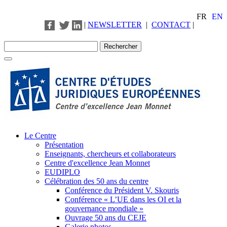
FR
EN
|
NEWSLETTER
|
CONTACT
|
Le Centre
Présentation
Enseignants, chercheurs et collaborateurs
Centre d'excellence Jean Monnet
EUDIPLO
Célébration des 50 ans du centre
Conférence du Président V. Skouris
Conférence « L’UE dans les OI et la
gouvernance mondiale »
Ouvrage 50 ans du CEJE
Galerie photos