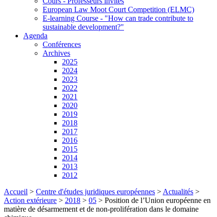
Cours - Professeurs invités
European Law Moot Court Competition (ELMC)
E-learning Course - "How can trade contribute to
sustainable development?"
Agenda
Conférences
Archives
2025
2024
2023
2022
2021
2020
2019
2018
2017
2016
2015
2014
2013
2012
Accueil
>
Centre d'études juridiques européennes
>
Actualités
>
Action extérieure
>
2018
>
05
>
Position de l’Union européenne en
matière de désarmement et de non-prolifération dans le domaine