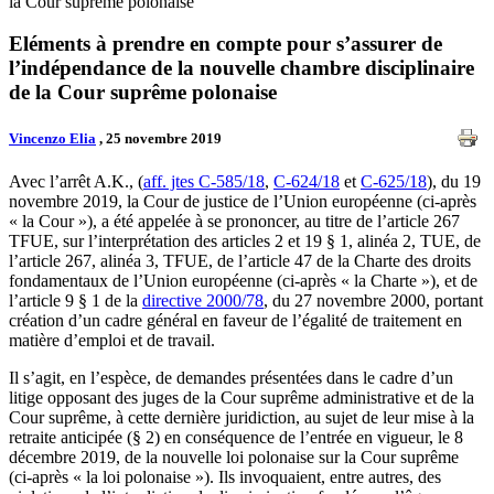
la Cour suprême polonaise
Eléments à prendre en compte pour s’assurer de
l’indépendance de la nouvelle chambre disciplinaire
de la Cour suprême polonaise
Vincenzo Elia
, 25 novembre 2019
Avec l’arrêt A.K., (
aff. jtes C-585/18
,
C-624/18
et
C-625/18
), du 19
novembre 2019, la Cour de justice de l’Union européenne (ci-après
« la Cour »), a été appelée à se prononcer, au titre de l’article 267
TFUE, sur l’interprétation des articles 2 et 19 § 1, alinéa 2, TUE, de
l’article 267, alinéa 3, TFUE, de l’article 47 de la Charte des droits
fondamentaux de l’Union européenne (ci-après « la Charte »), et de
l’article 9 § 1 de la
directive 2000/78
, du 27 novembre 2000, portant
création d’un cadre général en faveur de l’égalité de traitement en
matière d’emploi et de travail.
Il s’agit, en l’espèce, de demandes présentées dans le cadre d’un
litige opposant des juges de la Cour suprême administrative et de la
Cour suprême, à cette dernière juridiction, au sujet de leur mise à la
retraite anticipée (§ 2) en conséquence de l’entrée en vigueur, le 8
décembre 2019, de la nouvelle loi polonaise sur la Cour suprême
(ci-après « la loi polonaise »). Ils invoquaient, entre autres, des