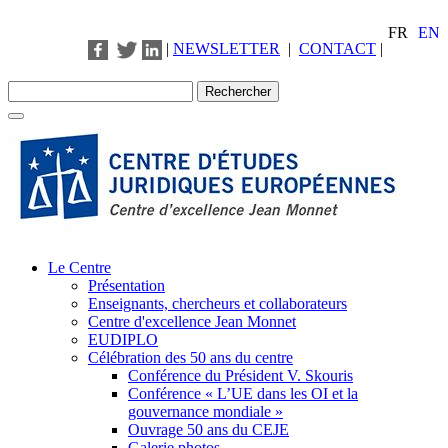
FR
EN
|
NEWSLETTER
|
CONTACT
|
Le Centre
Présentation
Enseignants, chercheurs et collaborateurs
Centre d'excellence Jean Monnet
EUDIPLO
Célébration des 50 ans du centre
Conférence du Président V. Skouris
Conférence « L’UE dans les OI et la
gouvernance mondiale »
Ouvrage 50 ans du CEJE
Galerie photos