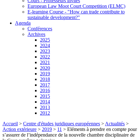
Cours - Professeurs invités
European Law Moot Court Competition (ELMC)
E-learning Course - "How can trade contribute to
sustainable development?"
Agenda
Conférences
Archives
2025
2024
2023
2022
2021
2020
2019
2018
2017
2016
2015
2014
2013
2012
Accueil
>
Centre d'études juridiques européennes
>
Actualités
>
Action extérieure
>
2019
>
11
>
Eléments à prendre en compte pour
s’assurer de l’indépendance de la nouvelle chambre disciplinaire de