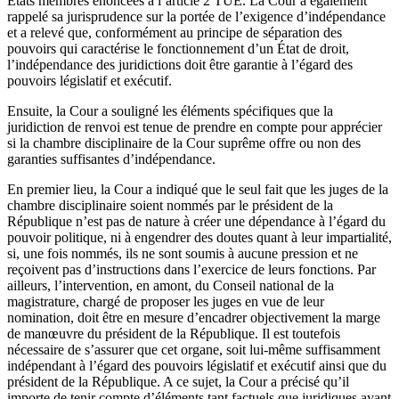
États membres énoncées à l’article 2 TUE. La Cour a également
rappelé sa jurisprudence sur la portée de l’exigence d’indépendance
et a relevé que, conformément au principe de séparation des
pouvoirs qui caractérise le fonctionnement d’un État de droit,
l’indépendance des juridictions doit être garantie à l’égard des
pouvoirs législatif et exécutif.
Ensuite, la Cour a souligné les éléments spécifiques que la
juridiction de renvoi est tenue de prendre en compte pour apprécier
si la chambre disciplinaire de la Cour suprême offre ou non des
garanties suffisantes d’indépendance.
En premier lieu, la Cour a indiqué que le seul fait que les juges de la
chambre disciplinaire soient nommés par le président de la
République n’est pas de nature à créer une dépendance à l’égard du
pouvoir politique, ni à engendrer des doutes quant à leur impartialité,
si, une fois nommés, ils ne sont soumis à aucune pression et ne
reçoivent pas d’instructions dans l’exercice de leurs fonctions. Par
ailleurs, l’intervention, en amont, du Conseil national de la
magistrature, chargé de proposer les juges en vue de leur
nomination, doit être en mesure d’encadrer objectivement la marge
de manœuvre du président de la République. Il est toutefois
nécessaire de s’assurer que cet organe, soit lui-même suffisamment
indépendant à l’égard des pouvoirs législatif et exécutif ainsi que du
président de la République. A ce sujet, la Cour a précisé qu’il
importe de tenir compte d’éléments tant factuels que juridiques ayant