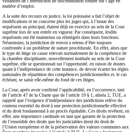
violations de l’interdiction de discrimination fondée sur l’âge en
matière d’emploi.
A la suite des recours en justice, la loi polonaise a fait l’objet de
modifications et ne concerne plus les juges qui, à l’instar des
requérants au principal, étaient déjà en exercice au sein de la Cour
suprême lors de son entrée en vigueur. Par conséquent, lesdits
requérants ont été maintenus ou réintégrés dans leurs fonctions.
Néanmoins, la juridiction de renvoi a retenu d’être toujours
confrontée à un problème de nature procédurale. En effet, alors que
le type de litige en cause relevait normalement de la compétence de
la chambre disciplinaire, nouvellement instituée au sein de la Cour
suprême, elle se questionnait sur l’opportunité, en raison de doutes
quant à l’indépendance de cette instance, de devoir écarter les règles
nationales de répartition des compétences juridictionnelles et, le cas
échéant, se saisir elle-même du fond de ces litiges.
La Cour, après avoir confirmé l’applicabilité, en l’occurrence, tant
de l’article 47 de la Charte que de l’article 19 § 1, alinéa 2, TUE, a
rappelé que l’exigence d’indépendance des juridictions relève du
contenu essentiel du droit à une protection juridictionnelle effective
et du droit fondamental à un procès équitable. Ces droits revêtent, en
effet, une importance cardinale en tant que garants de la protection
de l’ensemble des droits que les justiciables tirent du droit de
l’Union européenne et de la préservation des valeurs communes aux