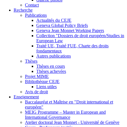
Contact
Recherche
Publications
Actualités du CEJE
Geneva Global Policy Briefs
Geneva Jean Monnet Working Papers
Collection "Dossiers de droit européen/Studies in
European Law
Traité UE, Traité FUE, Charte des droits
fondamentaux
Autres publications
Thèses
Thèses en cours
Thèses achevées
Projet MIME
Bibliothèque CEJE
Liens utiles
Avis de droit
Enseignement
Baccalauréat et Maîtrise en "Droit international et
européen"
MEIG Programme – Master in European and
International Governance
Atelier doctoral Jean Monnet - Université de Genève