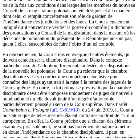
trait à la fois aux conditions dans lesquelles les membres du nouveau
Conseil de la magistrature polonais ont été désignés et à la manière
dont celui-ci remplit concrètement son rôle de gardien de
l’indépendance des juridictions et des juges. La Cour a également
indiqué qu’il convient de vérifier la portée du contrôle juridictionnel
des propositions du Conseil de la magistrature, dans la mesure où les
décisions de nomination du président de la République ne sont pas,
quant à elles, susceptibles de faire l’objet d’un tel contrôle.
En deuxième lieu, la Cour a mis en exergue d’autres éléments, qui
doivent caractériser la chambre disciplinaire. Dans le contexte
particulier issu de l’adoption, fortement contestée, des dispositions
de la nouvelle loi polonaise, la Cour a pu relever que la chambre
disciplinaire s’est vu confier une compétence exclusive pour
connaître des litiges ayant trait à la mise à la retraite des juges de la
Cour suprême. En outre, la loi polonaise prévoyait que la chambre
disciplinaire devait être composée uniquement de juges de nouvelle
nomination et qu’elle devait jouir d’un degré d’autonomie
particulièrement poussé au sein de la Cour suprême. Dans l’arrêt
Commission c. Pologne
(
aff. C-619/18
), du 24 juin 2019, la Cour a
pu statuer que de telles mesures étaient contraires au droit de l’Union
européenne. En effet, la Cour a précisé que si chacun des éléments
examinés, pris isolément, ne sont pas forcément de nature à mettre
en doute l’indépendance de la chambre disciplinaire, il peut, en
revanche, en aller différemment lorsqu’ils sont envisagés de manière