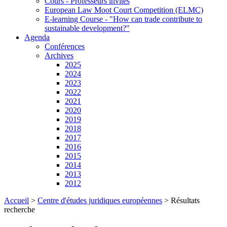
Cours - Professeurs invités
European Law Moot Court Competition (ELMC)
E-learning Course - "How can trade contribute to
sustainable development?"
Agenda
Conférences
Archives
2025
2024
2023
2022
2021
2020
2019
2018
2017
2016
2015
2014
2013
2012
Accueil
>
Centre d'études juridiques européennes
>
Résultats
recherche