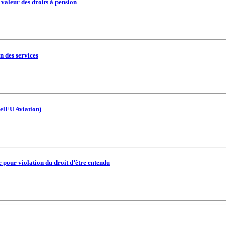
 valeur des droits à pension
on des services
uelEU Aviation)
pour violation du droit d’être entendu