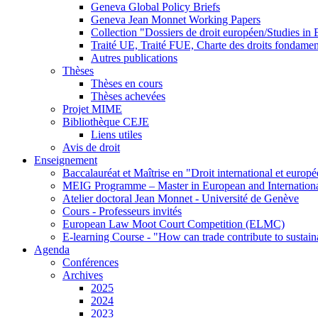
Geneva Global Policy Briefs
Geneva Jean Monnet Working Papers
Collection "Dossiers de droit européen/Studies i
Traité UE, Traité FUE, Charte des droits fondame
Autres publications
Thèses
Thèses en cours
Thèses achevées
Projet MIME
Bibliothèque CEJE
Liens utiles
Avis de droit
Enseignement
Baccalauréat et Maîtrise en "Droit international et europ
MEIG Programme – Master in European and Internation
Atelier doctoral Jean Monnet - Université de Genève
Cours - Professeurs invités
European Law Moot Court Competition (ELMC)
E-learning Course - "How can trade contribute to sustai
Agenda
Conférences
Archives
2025
2024
2023