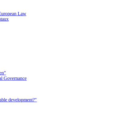
n European Law
ntaux
éen"
al Governance
nable development?"