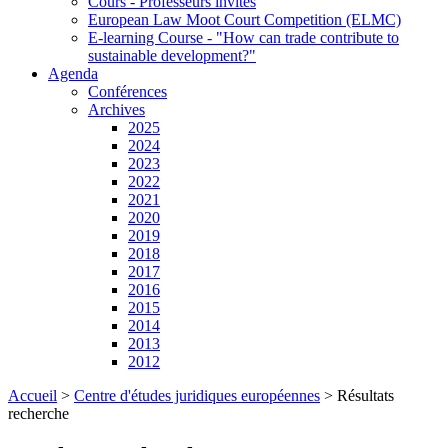
Cours - Professeurs invités
European Law Moot Court Competition (ELMC)
E-learning Course - "How can trade contribute to
sustainable development?"
Agenda
Conférences
Archives
2025
2024
2023
2022
2021
2020
2019
2018
2017
2016
2015
2014
2013
2012
Accueil
>
Centre d'études juridiques européennes
>
Résultats
recherche