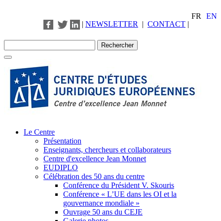
FR
EN
|
NEWSLETTER
|
CONTACT
|
Le Centre
Présentation
Enseignants, chercheurs et collaborateurs
Centre d'excellence Jean Monnet
EUDIPLO
Célébration des 50 ans du centre
Conférence du Président V. Skouris
Conférence « L’UE dans les OI et la
gouvernance mondiale »
Ouvrage 50 ans du CEJE
Galerie photos