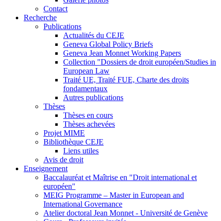
Contact
Recherche
Publications
Actualités du CEJE
Geneva Global Policy Briefs
Geneva Jean Monnet Working Papers
Collection "Dossiers de droit européen/Studies in
European Law
Traité UE, Traité FUE, Charte des droits
fondamentaux
Autres publications
Thèses
Thèses en cours
Thèses achevées
Projet MIME
Bibliothèque CEJE
Liens utiles
Avis de droit
Enseignement
Baccalauréat et Maîtrise en "Droit international et
européen"
MEIG Programme – Master in European and
International Governance
Atelier doctoral Jean Monnet - Université de Genève