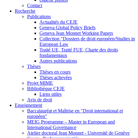
Contact
Recherche
Publications
Actualités du CEJE
Geneva Global Policy Briefs
Geneva Jean Monnet Working Papers
Collection "Dossiers de droit européen/Studies in
European Law
Traité UE, Traité FUE, Charte des droits
fondamentaux
Autres publications
Thèses
Thèses en cours
Thèses achevées
Projet MIME
Bibliothèque CEJE
Liens utiles
Avis de droit
Enseignement
Baccalauréat et Maîtrise en "Droit international et
européen"
MEIG Programme – Master in European and
International Governance
Atelier doctoral Jean Monnet - Université de Genève