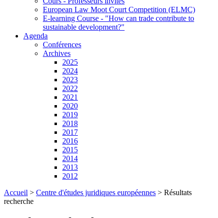
Cours - Professeurs invités
European Law Moot Court Competition (ELMC)
E-learning Course - "How can trade contribute to
sustainable development?"
Agenda
Conférences
Archives
2025
2024
2023
2022
2021
2020
2019
2018
2017
2016
2015
2014
2013
2012
Accueil
>
Centre d'études juridiques européennes
>
Résultats
recherche