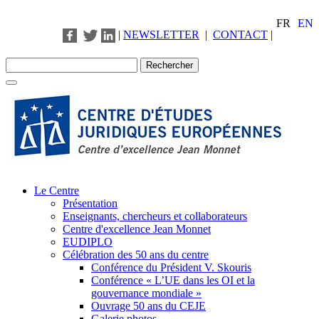
FR
EN
|
NEWSLETTER
|
CONTACT
|
Le Centre
Présentation
Enseignants, chercheurs et collaborateurs
Centre d'excellence Jean Monnet
EUDIPLO
Célébration des 50 ans du centre
Conférence du Président V. Skouris
Conférence « L’UE dans les OI et la
gouvernance mondiale »
Ouvrage 50 ans du CEJE
Galerie photos