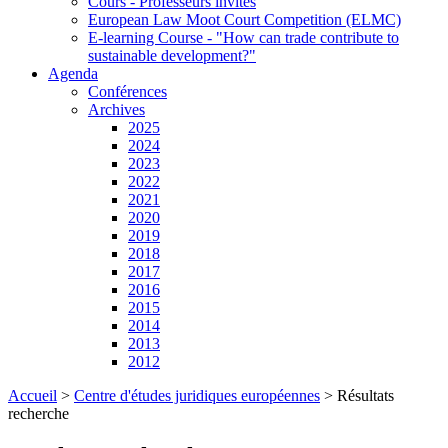
Cours - Professeurs invités
European Law Moot Court Competition (ELMC)
E-learning Course - "How can trade contribute to
sustainable development?"
Agenda
Conférences
Archives
2025
2024
2023
2022
2021
2020
2019
2018
2017
2016
2015
2014
2013
2012
Accueil
>
Centre d'études juridiques européennes
>
Résultats
recherche