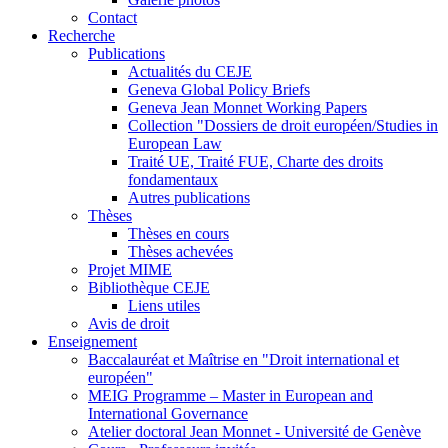
Contact
Recherche
Publications
Actualités du CEJE
Geneva Global Policy Briefs
Geneva Jean Monnet Working Papers
Collection "Dossiers de droit européen/Studies in
European Law
Traité UE, Traité FUE, Charte des droits
fondamentaux
Autres publications
Thèses
Thèses en cours
Thèses achevées
Projet MIME
Bibliothèque CEJE
Liens utiles
Avis de droit
Enseignement
Baccalauréat et Maîtrise en "Droit international et
européen"
MEIG Programme – Master in European and
International Governance
Atelier doctoral Jean Monnet - Université de Genève