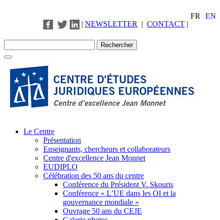
FR
EN
|
NEWSLETTER
|
CONTACT
|
Le Centre
Présentation
Enseignants, chercheurs et collaborateurs
Centre d'excellence Jean Monnet
EUDIPLO
Célébration des 50 ans du centre
Conférence du Président V. Skouris
Conférence « L’UE dans les OI et la
gouvernance mondiale »
Ouvrage 50 ans du CEJE
Galerie photos