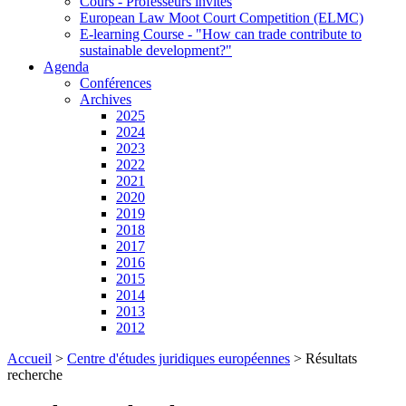
Cours - Professeurs invités
European Law Moot Court Competition (ELMC)
E-learning Course - "How can trade contribute to
sustainable development?"
Agenda
Conférences
Archives
2025
2024
2023
2022
2021
2020
2019
2018
2017
2016
2015
2014
2013
2012
Accueil
>
Centre d'études juridiques européennes
>
Résultats
recherche