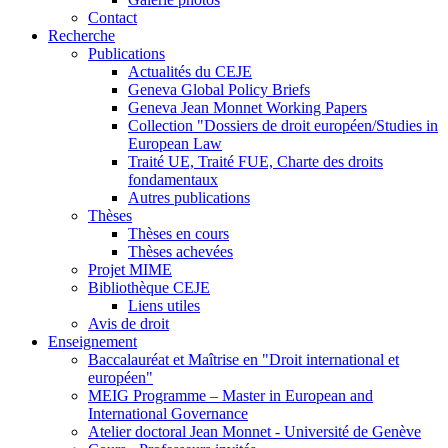
Contact
Recherche
Publications
Actualités du CEJE
Geneva Global Policy Briefs
Geneva Jean Monnet Working Papers
Collection "Dossiers de droit européen/Studies in
European Law
Traité UE, Traité FUE, Charte des droits
fondamentaux
Autres publications
Thèses
Thèses en cours
Thèses achevées
Projet MIME
Bibliothèque CEJE
Liens utiles
Avis de droit
Enseignement
Baccalauréat et Maîtrise en "Droit international et
européen"
MEIG Programme – Master in European and
International Governance
Atelier doctoral Jean Monnet - Université de Genève