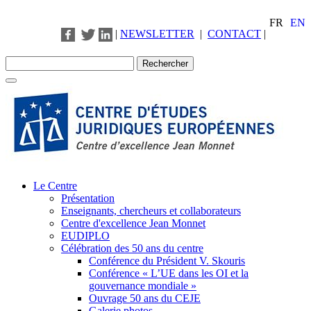
FR
EN
|
NEWSLETTER
|
CONTACT
|
Le Centre
Présentation
Enseignants, chercheurs et collaborateurs
Centre d'excellence Jean Monnet
EUDIPLO
Célébration des 50 ans du centre
Conférence du Président V. Skouris
Conférence « L’UE dans les OI et la
gouvernance mondiale »
Ouvrage 50 ans du CEJE
Galerie photos