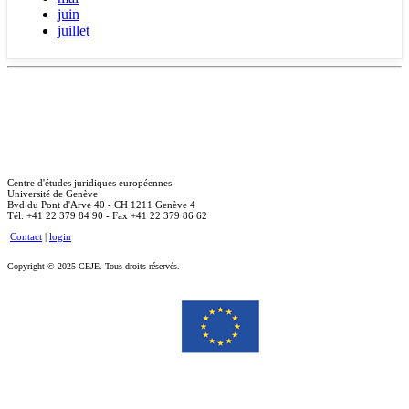
juin
juillet
Centre d'études juridiques européennes
Université de Genève
Bvd du Pont d'Arve 40 - CH 1211 Genève 4
Tél. +41 22 379 84 90 - Fax +41 22 379 86 62
Contact
|
login
Copyright © 2025 CEJE. Tous droits réservés.
Le soutien de la Commission européenne à la production de cette publication ne constitue pas une