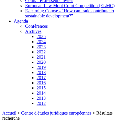
Cours - Professeurs invités
European Law Moot Court Competition (ELMC)
E-learning Course - "How can trade contribute to
sustainable development?"
Agenda
Conférences
Archives
2025
2024
2023
2022
2021
2020
2019
2018
2017
2016
2015
2014
2013
2012
Accueil
>
Centre d'études juridiques européennes
>
Résultats
recherche