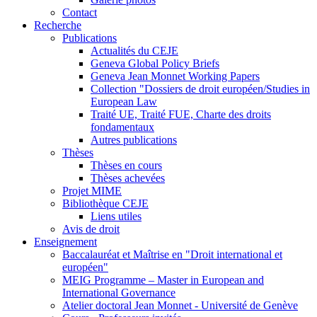
Contact
Recherche
Publications
Actualités du CEJE
Geneva Global Policy Briefs
Geneva Jean Monnet Working Papers
Collection "Dossiers de droit européen/Studies in
European Law
Traité UE, Traité FUE, Charte des droits
fondamentaux
Autres publications
Thèses
Thèses en cours
Thèses achevées
Projet MIME
Bibliothèque CEJE
Liens utiles
Avis de droit
Enseignement
Baccalauréat et Maîtrise en "Droit international et
européen"
MEIG Programme – Master in European and
International Governance
Atelier doctoral Jean Monnet - Université de Genève