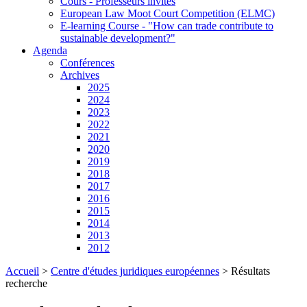
Cours - Professeurs invités
European Law Moot Court Competition (ELMC)
E-learning Course - "How can trade contribute to
sustainable development?"
Agenda
Conférences
Archives
2025
2024
2023
2022
2021
2020
2019
2018
2017
2016
2015
2014
2013
2012
Accueil
>
Centre d'études juridiques européennes
>
Résultats
recherche