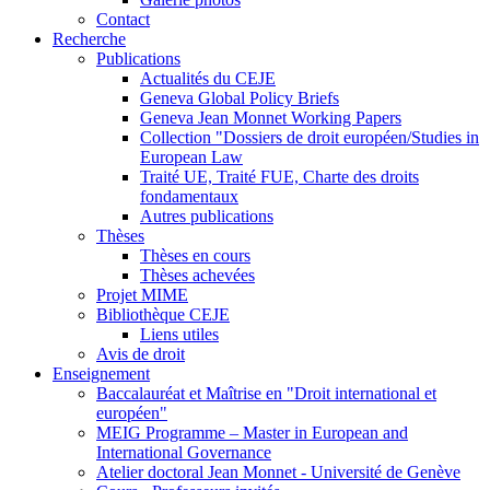
Contact
Recherche
Publications
Actualités du CEJE
Geneva Global Policy Briefs
Geneva Jean Monnet Working Papers
Collection "Dossiers de droit européen/Studies in
European Law
Traité UE, Traité FUE, Charte des droits
fondamentaux
Autres publications
Thèses
Thèses en cours
Thèses achevées
Projet MIME
Bibliothèque CEJE
Liens utiles
Avis de droit
Enseignement
Baccalauréat et Maîtrise en "Droit international et
européen"
MEIG Programme – Master in European and
International Governance
Atelier doctoral Jean Monnet - Université de Genève