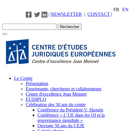
FR
EN
|
NEWSLETTER
|
CONTACT
|
Le Centre
Présentation
Enseignants, chercheurs et collaborateurs
Centre d'excellence Jean Monnet
EUDIPLO
Célébration des 50 ans du centre
Conférence du Président V. Skouris
Conférence « L’UE dans les OI et la
gouvernance mondiale »
Ouvrage 50 ans du CEJE
Galerie photos