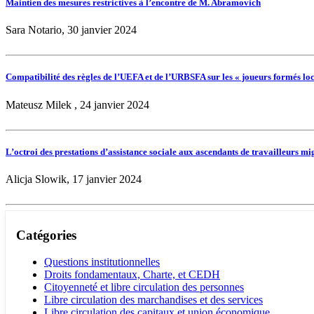
Maintien des mesures restrictives à l’encontre de M. Abramovich
Sara Notario, 30 janvier 2024
Compatibilité des règles de l’UEFA et de l’URBSFA sur les « joueurs formés loc
Mateusz Milek , 24 janvier 2024
L’octroi des prestations d’assistance sociale aux ascendants de travailleurs mi
Alicja Slowik, 17 janvier 2024
Catégories
Questions institutionnelles
Droits fondamentaux, Charte, et CEDH
Citoyenneté et libre circulation des personnes
Libre circulation des marchandises et des services
Libre circulation des capitaux et union économique