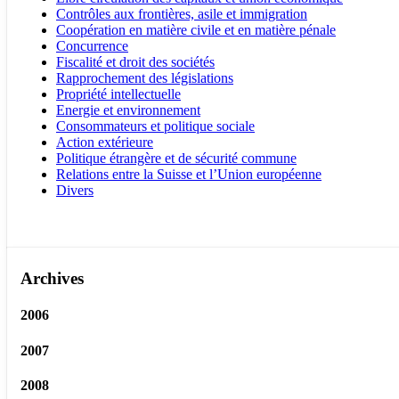
Contrôles aux frontières, asile et immigration
Coopération en matière civile et en matière pénale
Concurrence
Fiscalité et droit des sociétés
Rapprochement des législations
Propriété intellectuelle
Energie et environnement
Consommateurs et politique sociale
Action extérieure
Politique étrangère et de sécurité commune
Relations entre la Suisse et l’Union européenne
Divers
Archives
2006
2007
2008