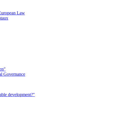
n European Law
ntaux
éen"
al Governance
nable development?"