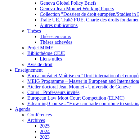
Geneva Global Policy Briefs
Geneva Jean Monnet Working Papers
Collection "Dossiers de droit européen/Studies i
Traité UE, Traité FUE, Charte des droits fondame
Autres publications
Thèses
Thèses en cours
Thèses achevées
Projet MIME
Bibliothèque CEJE
Liens utiles
Avis de droit
Enseignement
Baccalauréat et Maîtrise en "Droit international et europ
MEIG Programme – Master in European and Internation
Atelier doctoral Jean Monnet - Université de Genève
Cours - Professeurs invités
European Law Moot Court Competition (ELMC)
E-learning Course - "How can trade contribute to sustai
Agenda
Conférences
Archives
2025
2024
2023