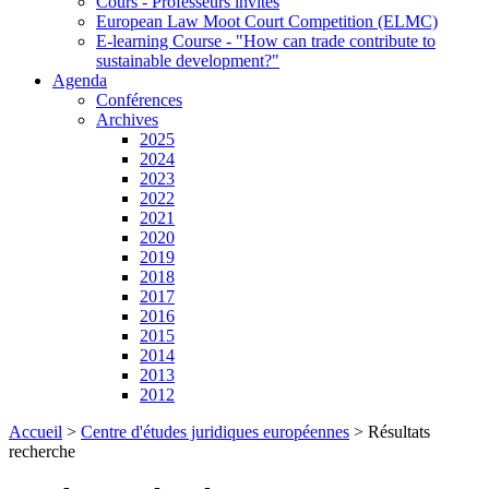
Cours - Professeurs invités
European Law Moot Court Competition (ELMC)
E-learning Course - "How can trade contribute to
sustainable development?"
Agenda
Conférences
Archives
2025
2024
2023
2022
2021
2020
2019
2018
2017
2016
2015
2014
2013
2012
Accueil
>
Centre d'études juridiques européennes
>
Résultats
recherche