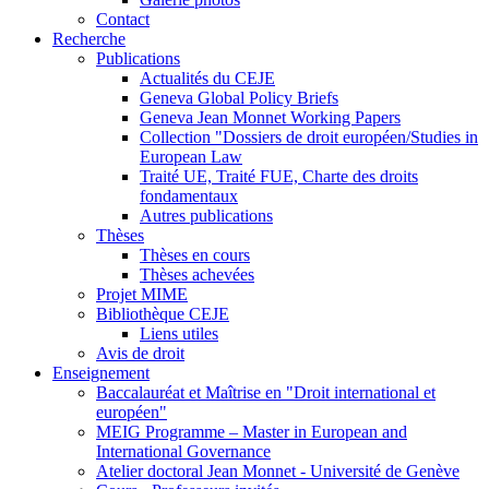
Contact
Recherche
Publications
Actualités du CEJE
Geneva Global Policy Briefs
Geneva Jean Monnet Working Papers
Collection "Dossiers de droit européen/Studies in
European Law
Traité UE, Traité FUE, Charte des droits
fondamentaux
Autres publications
Thèses
Thèses en cours
Thèses achevées
Projet MIME
Bibliothèque CEJE
Liens utiles
Avis de droit
Enseignement
Baccalauréat et Maîtrise en "Droit international et
européen"
MEIG Programme – Master in European and
International Governance
Atelier doctoral Jean Monnet - Université de Genève