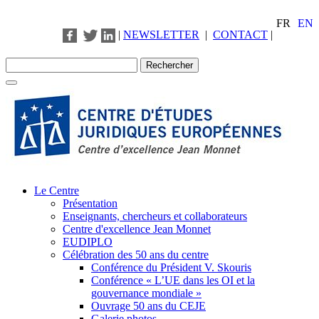
FR
EN
|
NEWSLETTER
|
CONTACT
|
Le Centre
Présentation
Enseignants, chercheurs et collaborateurs
Centre d'excellence Jean Monnet
EUDIPLO
Célébration des 50 ans du centre
Conférence du Président V. Skouris
Conférence « L’UE dans les OI et la
gouvernance mondiale »
Ouvrage 50 ans du CEJE
Galerie photos