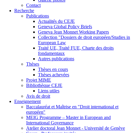
Contact
Recherche
Publications
Actualités du CEJE
Geneva Global Policy Briefs
Geneva Jean Monnet Working Papers
Collection "Dossiers de droit européen/Studies in
European Law
Traité UE, Traité FUE, Charte des droits
fondamentaux
Autres publications
Thèses
Thèses en cours
Thèses achevées
Projet MIME
Bibliothèque CEJE
Liens utiles
Avis de droit
Enseignement
Baccalauréat et Maîtrise en "Droit international et
européen"
MEIG Programme – Master in European and
International Governance
Atelier doctoral Jean Monnet - Université de Genève