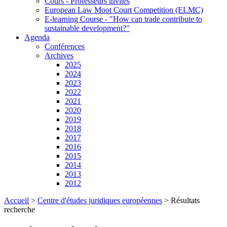
Cours - Professeurs invités
European Law Moot Court Competition (ELMC)
E-learning Course - "How can trade contribute to
sustainable development?"
Agenda
Conférences
Archives
2025
2024
2023
2022
2021
2020
2019
2018
2017
2016
2015
2014
2013
2012
Accueil
>
Centre d'études juridiques européennes
>
Résultats
recherche