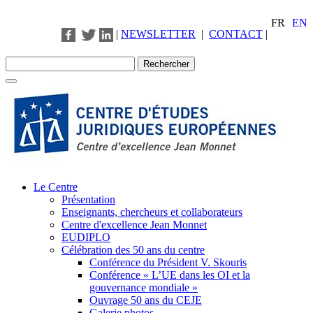
FR
EN
|
NEWSLETTER
|
CONTACT
|
Le Centre
Présentation
Enseignants, chercheurs et collaborateurs
Centre d'excellence Jean Monnet
EUDIPLO
Célébration des 50 ans du centre
Conférence du Président V. Skouris
Conférence « L’UE dans les OI et la
gouvernance mondiale »
Ouvrage 50 ans du CEJE
Galerie photos