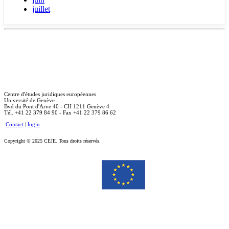
juillet
Centre d'études juridiques européennes
Université de Genève
Bvd du Pont d'Arve 40 - CH 1211 Genève 4
Tél. +41 22 379 84 90 - Fax +41 22 379 86 62
Contact
|
login
Copyright © 2025 CEJE. Tous droits réservés.
Le soutien de la Commission européenne à la production de cette publication ne constitue pas une
approbation du contenu, qui reflète uniquement le point de vue des auteurs, et la Commission ne peut pas