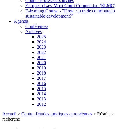
Cours - Professeurs invités
European Law Moot Court Competition (ELMC)
E-learning Course - "How can trade contribute to
sustainable development?"
Agenda
Conférences
Archives
2025
2024
2023
2022
2021
2020
2019
2018
2017
2016
2015
2014
2013
2012
Accueil
>
Centre d'études juridiques européennes
>
Résultats
recherche