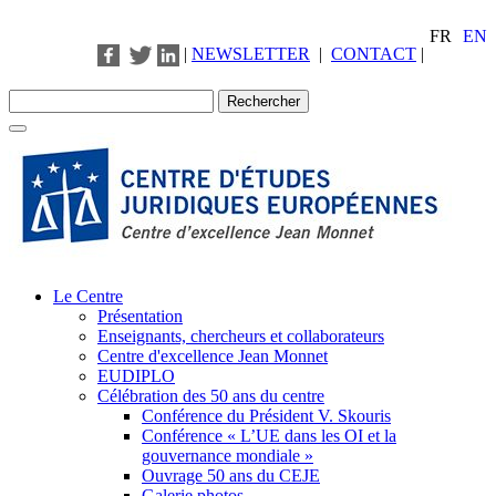
FR
EN
|
NEWSLETTER
|
CONTACT
|
Le Centre
Présentation
Enseignants, chercheurs et collaborateurs
Centre d'excellence Jean Monnet
EUDIPLO
Célébration des 50 ans du centre
Conférence du Président V. Skouris
Conférence « L’UE dans les OI et la
gouvernance mondiale »
Ouvrage 50 ans du CEJE
Galerie photos