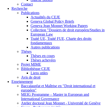
Contact
Recherche
Publications
Actualités du CEJE
Geneva Global Policy Briefs
Geneva Jean Monnet Working Papers
Collection "Dossiers de droit européen/Studies in
European Law
Traité UE, Traité FUE, Charte des droits
fondamentaux
Autres publications
Thèses
Thèses en cours
Thèses achevées
Projet MIME
Bibliothèque CEJE
Liens utiles
Avis de droit
Enseignement
Baccalauréat et Maîtrise en "Droit international et
européen"
MEIG Programme – Master in European and
International Governance
Atelier doctoral Jean Monnet - Université de Genève