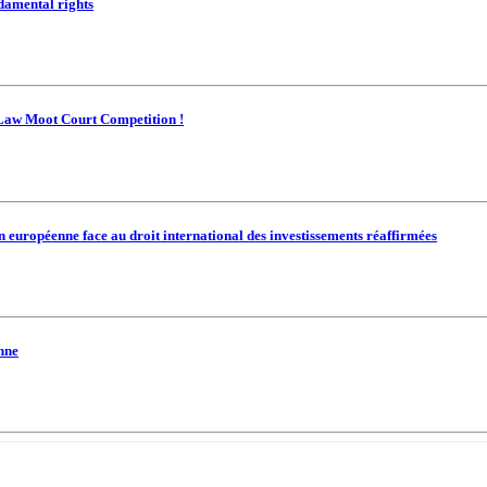
ndamental rights
 Law Moot Court Competition !
n européenne face au droit international des investissements réaffirmées
enne