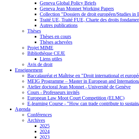
Geneva Global Policy Briefs
Geneva Jean Monnet Working Papers
Collection "Dossiers de droit européen/Studies i
Traité UE, Traité FUE, Charte des droits fondame
Autres publications
Thèses
Thèses en cours
Thèses achevées
Projet MIME
Bibliothèque CEJE
Liens utiles
Avis de droit
Enseignement
Baccalauréat et Maîtrise en "Droit international et europ
MEIG Programme – Master in European and Internation
Atelier doctoral Jean Monnet - Université de Genève
Cours - Professeurs invités
European Law Moot Court Competition (ELMC)
E-learning Course - "How can trade contribute to sustai
Agenda
Conférences
Archives
2025
2024
2023