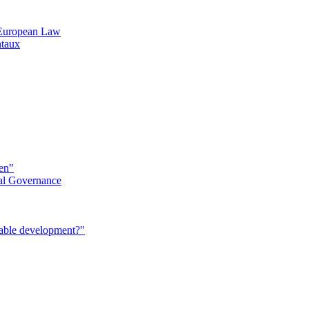
n European Law
ntaux
éen"
al Governance
nable development?"