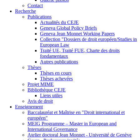
Contact
Recherche
Publications
Actualités du CEJE
Geneva Global Policy Briefs
Geneva Jean Monnet Working Papers
Collection "Dossiers de droit européen/Studies in
European Law
Traité UE, Traité FUE, Charte des droits
fondamentaux
Autres publications
Thèses
Thèses en cours
Thèses achevées
Projet MIME
Bibliothèque CEJE
Liens utiles
Avis de droit
Enseignement
Baccalauréat et Maîtrise en "Droit international et
européen"
MEIG Programme – Master in European and
International Governance
Atelier doctoral Jean Monnet - Université de Genève