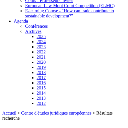
Cours - Professeurs invités
European Law Moot Court Competition (ELMC)
E-learning Course - "How can trade contribute to
sustainable development?"
Agenda
Conférences
Archives
2025
2024
2023
2022
2021
2020
2019
2018
2017
2016
2015
2014
2013
2012
Accueil
>
Centre d'études juridiques européennes
>
Résultats
recherche