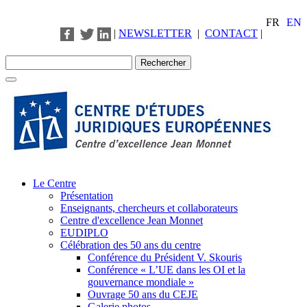
FR
EN
|
NEWSLETTER
|
CONTACT
|
Le Centre
Présentation
Enseignants, chercheurs et collaborateurs
Centre d'excellence Jean Monnet
EUDIPLO
Célébration des 50 ans du centre
Conférence du Président V. Skouris
Conférence « L’UE dans les OI et la
gouvernance mondiale »
Ouvrage 50 ans du CEJE
Galerie photos