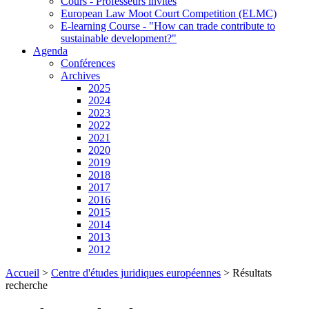
Cours - Professeurs invités
European Law Moot Court Competition (ELMC)
E-learning Course - "How can trade contribute to
sustainable development?"
Agenda
Conférences
Archives
2025
2024
2023
2022
2021
2020
2019
2018
2017
2016
2015
2014
2013
2012
Accueil
>
Centre d'études juridiques européennes
>
Résultats
recherche