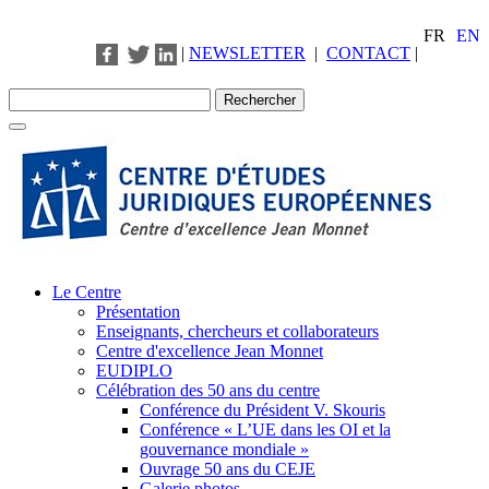
FR
EN
|
NEWSLETTER
|
CONTACT
|
Le Centre
Présentation
Enseignants, chercheurs et collaborateurs
Centre d'excellence Jean Monnet
EUDIPLO
Célébration des 50 ans du centre
Conférence du Président V. Skouris
Conférence « L’UE dans les OI et la
gouvernance mondiale »
Ouvrage 50 ans du CEJE
Galerie photos