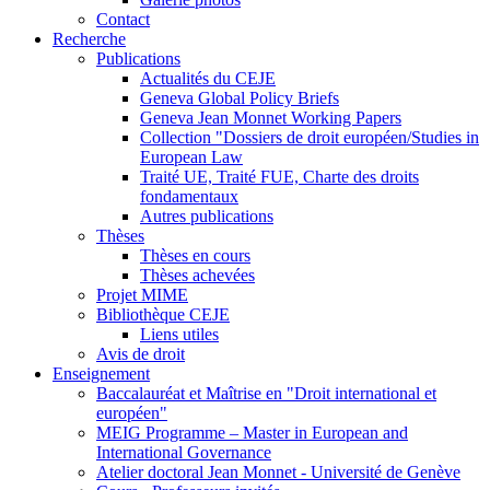
Contact
Recherche
Publications
Actualités du CEJE
Geneva Global Policy Briefs
Geneva Jean Monnet Working Papers
Collection "Dossiers de droit européen/Studies in
European Law
Traité UE, Traité FUE, Charte des droits
fondamentaux
Autres publications
Thèses
Thèses en cours
Thèses achevées
Projet MIME
Bibliothèque CEJE
Liens utiles
Avis de droit
Enseignement
Baccalauréat et Maîtrise en "Droit international et
européen"
MEIG Programme – Master in European and
International Governance
Atelier doctoral Jean Monnet - Université de Genève