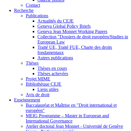
Contact
Recherche
Publications
Actualités du CEJE
Geneva Global Policy Briefs
Geneva Jean Monnet Working Papers
Collection "Dossiers de droit européen/Studies in
European Law
Traité UE, Traité FUE, Charte des droits
fondamentaux
Autres publications
Thèses
Thèses en cours
Thèses achevées
Projet MIME
Bibliothèque CEJE
Liens utiles
Avis de droit
Enseignement
Baccalauréat et Maîtrise en "Droit international et
européen"
MEIG Programme – Master in European and
International Governance
Atelier doctoral Jean Monnet - Université de Genève