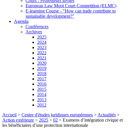
Cours - Professeurs invités
European Law Moot Court Competition (ELMC)
E-learning Course - "How can trade contribute to
sustainable development?"
Agenda
Conférences
Archives
2025
2024
2023
2022
2021
2020
2019
2018
2017
2016
2015
2014
2013
2012
Accueil
>
Centre d'études juridiques européennes
>
Actualités
>
Action extérieure
>
2025
>
02
>
Examens d’intégration civique et
les bénéficiaires d’une protection internationale