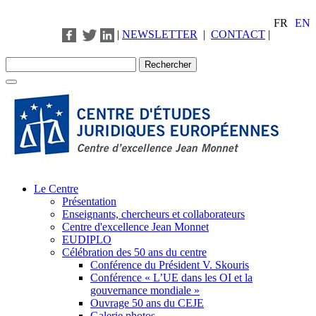
FR
EN
|
NEWSLETTER
|
CONTACT
|
Le Centre
Présentation
Enseignants, chercheurs et collaborateurs
Centre d'excellence Jean Monnet
EUDIPLO
Célébration des 50 ans du centre
Conférence du Président V. Skouris
Conférence « L’UE dans les OI et la
gouvernance mondiale »
Ouvrage 50 ans du CEJE
Galerie photos