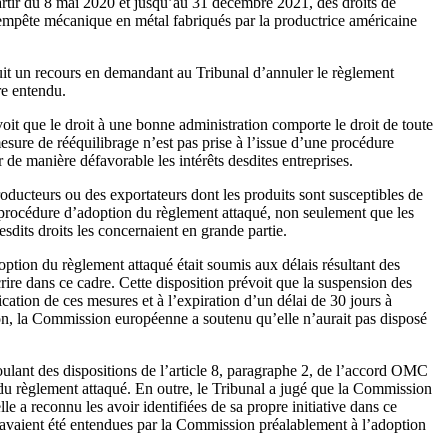
partir du 8 mai 2020 et jusqu’au 31 décembre 2021, des droits de
 tempête mécanique en métal fabriqués par la productrice américaine
t un recours en demandant au Tribunal d’annuler le règlement
re entendu.
oit que le droit à une bonne administration comporte le droit de toute
esure de rééquilibrage n’est pas prise à l’issue d’une procédure
r de manière défavorable les intérêts desdites entreprises.
oducteurs ou des exportateurs dont les produits sont susceptibles de
a procédure d’adoption du règlement attaqué, non seulement que les
sdits droits les concernaient en grande partie.
ption du règlement attaqué était soumis aux délais résultant des
rire dans ce cadre. Cette disposition prévoit que la suspension des
ation de ces mesures et à l’expiration d’un délai de 30 jours à
on, la Commission européenne a soutenu qu’elle n’aurait pas disposé
oulant des dispositions de l’article 8, paragraphe 2, de l’accord OMC
n du règlement attaqué. En outre, le Tribunal a jugé que la Commission
e a reconnu les avoir identifiées de sa propre initiative dans ce
tes avaient été entendues par la Commission préalablement à l’adoption