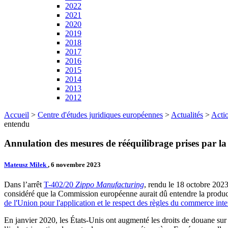
2022
2021
2020
2019
2018
2017
2016
2015
2014
2013
2012
Accueil
>
Centre d'études juridiques européennes
>
Actualités
>
Actio
entendu
Annulation des mesures de rééquilibrage prises par l
Mateusz Milek
, 6 novembre 2023
Dans l’arrêt
T-402/20
Zippo Manufacturing
, rendu le 18 octobre 2023
considéré que la Commission européenne aurait dû entendre la produc
de l'Union pour l'application et le respect des règles du commerce int
En janvier 2020, les États-Unis ont augmenté les droits de douane sur