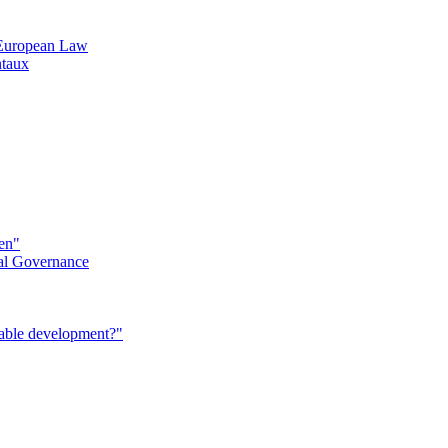
n European Law
ntaux
éen"
al Governance
nable development?"