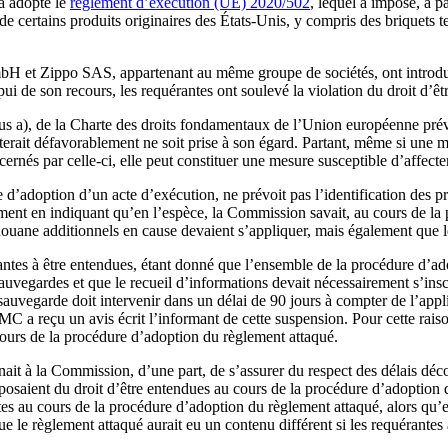
 a adopté le
règlement d’exécution (UE) 2020/502
, lequel a imposé, à 
de certains produits originaires des États-Unis, y compris des briquets
H et Zippo SAS, appartenant au même groupe de sociétés, ont introdui
i de son recours, les requérantes ont soulevé la violation du droit d’êt
sous a), de la Charte des droits fondamentaux de l’Union européenne prév
erait défavorablement ne soit prise à son égard. Partant, même si une m
cernés par celle-ci, elle peut constituer une mesure susceptible d’affecte
d’adoption d’un acte d’exécution, ne prévoit pas l’identification des pr
rgument en indiquant qu’en l’espèce, la Commission savait, au cours de l
douane additionnels en cause devaient s’appliquer, mais également que le
tes à être entendues, étant donné que l’ensemble de la procédure d’ado
auvegardes et que le recueil d’informations devait nécessairement s’insc
uvegarde doit intervenir dans un délai de 90 jours à compter de l’applic
 a reçu un avis écrit l’informant de cette suspension. Pour cette rais
cours de la procédure d’adoption du règlement attaqué.
nait à la Commission, d’une part, de s’assurer du respect des délais déc
disposaient du droit d’être entendues au cours de la procédure d’adoptio
es au cours de la procédure d’adoption du règlement attaqué, alors qu’ell
u que le règlement attaqué aurait eu un contenu différent si les requéran