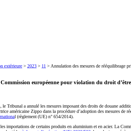
n extérieure
>
2023
>
11
>
Annulation des mesures de rééquilibrage pri
a Commission européenne pour violation du droit d’êtr
, le Tribunal a annulé les mesures imposant des droits de douane additio
trice américaine Zippo dans la procédure d’adoption des mesures de réé
ernationa
l (règlement (UE) n° 654/2014).
 les importations de certains produits en aluminium et en acier. La Com