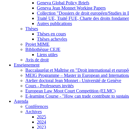
Geneva Global Policy Briefs
Geneva Jean Monnet Working Papers
Collection "Dossiers de droit européen/Studies i
Traité UE, Traité FUE, Charte des droits fondame
Autres publications
Thèses
Thèses en cours
Thèses achevées
Projet MIME
Bibliothèque CEJE
Liens utiles
Avis de droit
Enseignement
Baccalauréat et Maîtrise en "Droit international et europ
MEIG Programme – Master in European and Internation
Atelier doctoral Jean Monnet - Université de Genève
Cours - Professeurs invités
European Law Moot Court Competition (ELMC)
E-learning Course - "How can trade contribute to sustai
Agenda
Conférences
Archives
2025
2024
2023