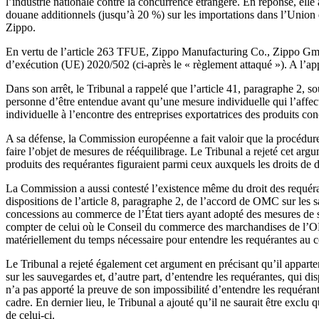
l’industrie nationale contre la concurrence étrangère. En réponse, elle
douane additionnels (jusqu’à 20 %) sur les importations dans l’Union 
Zippo.
En vertu de l’article 263 TFUE, Zippo Manufacturing Co., Zippo Gmb
d’exécution (UE) 2020/502 (ci-après le « règlement attaqué »). A l’appu
Dans son arrêt, le Tribunal a rappelé que l’article 41, paragraphe 2, 
personne d’être entendue avant qu’une mesure individuelle qui l’affect
individuelle à l’encontre des entreprises exportatrices des produits con
A sa défense, la Commission européenne a fait valoir que la procédure 
faire l’objet de mesures de rééquilibrage. Le Tribunal a rejeté cet a
produits des requérantes figuraient parmi ceux auxquels les droits de 
La Commission a aussi contesté l’existence même du droit des requéran
dispositions de l’article 8, paragraphe 2, de l’accord de OMC sur les s
concessions au commerce de l’État tiers ayant adopté des mesures de sa
compter de celui où le Conseil du commerce des marchandises de l’OMC
matériellement du temps nécessaire pour entendre les requérantes au 
Le Tribunal a rejeté également cet argument en précisant qu’il apparte
sur les sauvegardes et, d’autre part, d’entendre les requérantes, qui 
n’a pas apporté la preuve de son impossibilité d’entendre les requérant
cadre. En dernier lieu, le Tribunal a ajouté qu’il ne saurait être excl
de celui-ci.