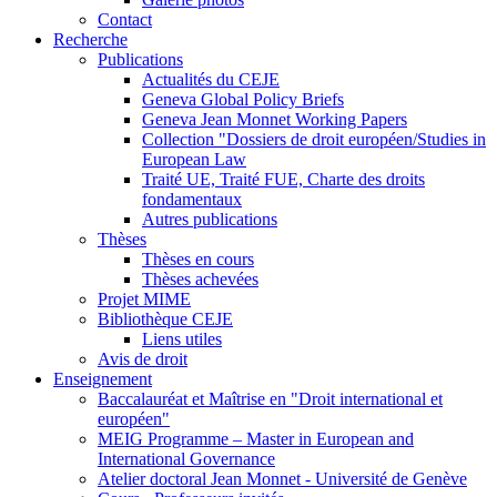
Contact
Recherche
Publications
Actualités du CEJE
Geneva Global Policy Briefs
Geneva Jean Monnet Working Papers
Collection "Dossiers de droit européen/Studies in
European Law
Traité UE, Traité FUE, Charte des droits
fondamentaux
Autres publications
Thèses
Thèses en cours
Thèses achevées
Projet MIME
Bibliothèque CEJE
Liens utiles
Avis de droit
Enseignement
Baccalauréat et Maîtrise en "Droit international et
européen"
MEIG Programme – Master in European and
International Governance
Atelier doctoral Jean Monnet - Université de Genève