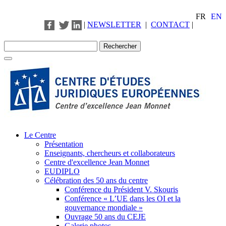
FR
EN
|
NEWSLETTER
|
CONTACT
|
Le Centre
Présentation
Enseignants, chercheurs et collaborateurs
Centre d'excellence Jean Monnet
EUDIPLO
Célébration des 50 ans du centre
Conférence du Président V. Skouris
Conférence « L’UE dans les OI et la
gouvernance mondiale »
Ouvrage 50 ans du CEJE
Galerie photos