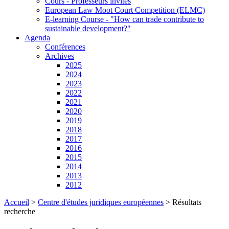
Cours - Professeurs invités
European Law Moot Court Competition (ELMC)
E-learning Course - "How can trade contribute to
sustainable development?"
Agenda
Conférences
Archives
2025
2024
2023
2022
2021
2020
2019
2018
2017
2016
2015
2014
2013
2012
Accueil
>
Centre d'études juridiques européennes
>
Résultats
recherche