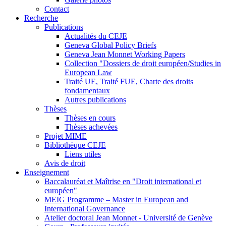
Contact
Recherche
Publications
Actualités du CEJE
Geneva Global Policy Briefs
Geneva Jean Monnet Working Papers
Collection "Dossiers de droit européen/Studies in
European Law
Traité UE, Traité FUE, Charte des droits
fondamentaux
Autres publications
Thèses
Thèses en cours
Thèses achevées
Projet MIME
Bibliothèque CEJE
Liens utiles
Avis de droit
Enseignement
Baccalauréat et Maîtrise en "Droit international et
européen"
MEIG Programme – Master in European and
International Governance
Atelier doctoral Jean Monnet - Université de Genève