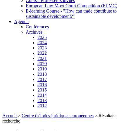
Cours - Professeurs invités
European Law Moot Court Competition (ELMC)
E-learning Course - "How can trade contribute to
sustainable development?"
Agenda
Conférences
Archives
2025
2024
2023
2022
2021
2020
2019
2018
2017
2016
2015
2014
2013
2012
Accueil
>
Centre d'études juridiques européennes
>
Résultats
recherche