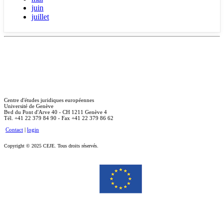
juin
juillet
Centre d'études juridiques européennes
Université de Genève
Bvd du Pont d'Arve 40 - CH 1211 Genève 4
Tél. +41 22 379 84 90 - Fax +41 22 379 86 62
Contact
|
login
Copyright © 2025 CEJE. Tous droits réservés.
Le soutien de la Commission européenne à la production de cette publication ne constitue pas une