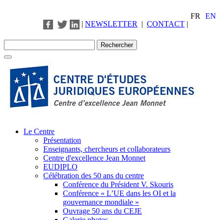
FR
EN
|
NEWSLETTER
|
CONTACT
|
Le Centre
Présentation
Enseignants, chercheurs et collaborateurs
Centre d'excellence Jean Monnet
EUDIPLO
Célébration des 50 ans du centre
Conférence du Président V. Skouris
Conférence « L’UE dans les OI et la
gouvernance mondiale »
Ouvrage 50 ans du CEJE
Galerie photos