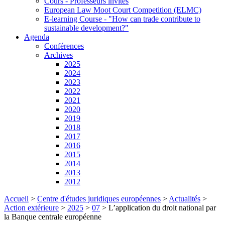
Cours - Professeurs invités
European Law Moot Court Competition (ELMC)
E-learning Course - "How can trade contribute to
sustainable development?"
Agenda
Conférences
Archives
2025
2024
2023
2022
2021
2020
2019
2018
2017
2016
2015
2014
2013
2012
Accueil
>
Centre d'études juridiques européennes
>
Actualités
>
Action extérieure
>
2025
>
07
>
L’application du droit national par
la Banque centrale européenne