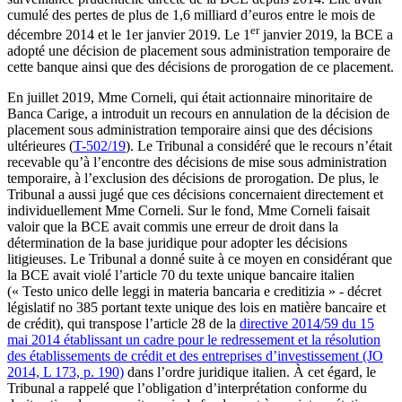
cumulé des pertes de plus de 1,6 milliard d’euros entre le mois de
er
décembre 2014 et le 1er janvier 2019. Le 1
janvier 2019, la BCE a
adopté une décision de placement sous administration temporaire de
cette banque ainsi que des décisions de prorogation de ce placement.
En juillet 2019, Mme Corneli, qui était actionnaire minoritaire de
Banca Carige, a introduit un recours en annulation de la décision de
placement sous administration temporaire ainsi que des décisions
ultérieures (
T-502/19
). Le Tribunal a considéré que le recours n’était
recevable qu’à l’encontre des décisions de mise sous administration
temporaire, à l’exclusion des décisions de prorogation. De plus, le
Tribunal a aussi jugé que ces décisions concernaient directement et
individuellement Mme Corneli. Sur le fond, Mme Corneli faisait
valoir que la BCE avait commis une erreur de droit dans la
détermination de la base juridique pour adopter les décisions
litigieuses. Le Tribunal a donné suite à ce moyen en considérant que
la BCE avait violé l’article 70 du texte unique bancaire italien
(« Testo unico delle leggi in materia bancaria e creditizia » - décret
législatif no 385 portant texte unique des lois en matière bancaire et
de crédit), qui transpose l’article 28 de la
directive 2014/59 du 15
mai 2014 établissant un cadre pour le redressement et la résolution
des établissements de crédit et des entreprises d’investissement (JO
2014, L 173, p. 190)
dans l’ordre juridique italien. À cet égard, le
Tribunal a rappelé que l’obligation d’interprétation conforme du