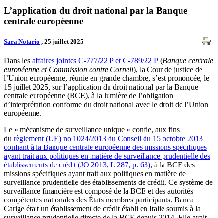
L’application du droit national par la Banque
centrale européenne
Sara Notario
, 25 juillet 2025
Dans les
affaires jointes C‑777/22 P et C‑789/22 P
(
Banque centrale
européenne et Commission contre Corneli
), la Cour de justice de
l’Union européenne, réunie en grande chambre, s’est prononcée, le
15 juillet 2025, sur l’application du droit national par la Banque
centrale européenne (BCE), à la lumière de l’obligation
d’interprétation conforme du droit national avec le droit de l’Union
européenne.
Le « mécanisme de surveillance unique » confie, aux fins
du
règlement (UE) no 1024/2013 du Conseil du 15 octobre 2013
confiant à la Banque centrale européenne des missions spécifiques
ayant trait aux politiques en matière de surveillance prudentielle des
établissements de crédit (JO 2013, L 287, p. 63)
, à la BCE des
missions spécifiques ayant trait aux politiques en matière de
surveillance prudentielle des établissements de crédit. Ce système de
surveillance financière est composé de la BCE et des autorités
compétentes nationales des États membres participants. Banca
Carige était un établissement de crédit établi en Italie soumis à la
surveillance prudentielle directe de la BCE depuis 2014. Elle avait