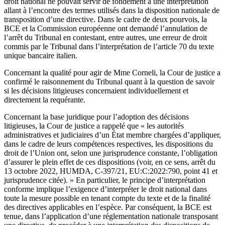
droit national ne pouvait servir de fondement à une interprétation
allant à l’encontre des termes utilisés dans la disposition nationale de
transposition d’une directive. Dans le cadre de deux pourvois, la
BCE et la Commission européenne ont demandé l’annulation de
l’arrêt du Tribunal en contestant, entre autres, une erreur de droit
commis par le Tribunal dans l’interprétation de l’article 70 du texte
unique bancaire italien.
Concernant la qualité pour agir de Mme Corneli, la Cour de justice a
confirmé le raisonnement du Tribunal quant à la question de savoir
si les décisions litigieuses concernaient individuellement et
directement la requérante.
Concernant la base juridique pour l’adoption des décisions
litigieuses, la Cour de justice a rappelé que « les autorités
administratives et judiciaires d’un État membre chargées d’appliquer,
dans le cadre de leurs compétences respectives, les dispositions du
droit de l’Union ont, selon une jurisprudence constante, l’obligation
d’assurer le plein effet de ces dispositions (voir, en ce sens, arrêt du
13 octobre 2022, HUMDA, C‑397/21, EU:C:2022:790, point 41 et
jurisprudence citée). » En particulier, le principe d’interprétation
conforme implique l’exigence d’interpréter le droit national dans
toute la mesure possible en tenant compte du texte et de la finalité
des directives applicables en l’espèce. Par conséquent, la BCE est
tenue, dans l’application d’une réglementation nationale transposant