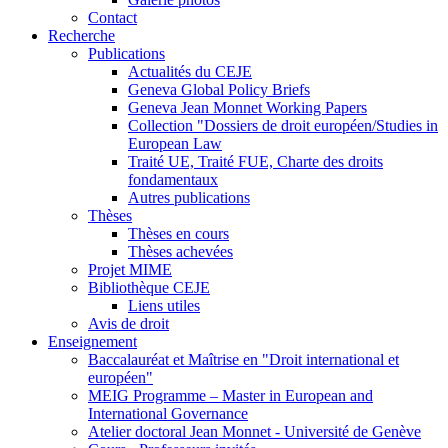
Contact
Recherche
Publications
Actualités du CEJE
Geneva Global Policy Briefs
Geneva Jean Monnet Working Papers
Collection "Dossiers de droit européen/Studies in
European Law
Traité UE, Traité FUE, Charte des droits
fondamentaux
Autres publications
Thèses
Thèses en cours
Thèses achevées
Projet MIME
Bibliothèque CEJE
Liens utiles
Avis de droit
Enseignement
Baccalauréat et Maîtrise en "Droit international et
européen"
MEIG Programme – Master in European and
International Governance
Atelier doctoral Jean Monnet - Université de Genève