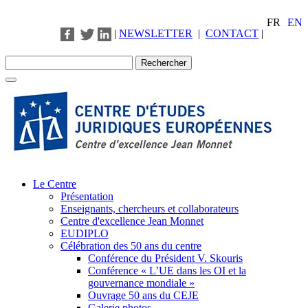
FR
EN
|
NEWSLETTER
|
CONTACT
|
Le Centre
Présentation
Enseignants, chercheurs et collaborateurs
Centre d'excellence Jean Monnet
EUDIPLO
Célébration des 50 ans du centre
Conférence du Président V. Skouris
Conférence « L’UE dans les OI et la
gouvernance mondiale »
Ouvrage 50 ans du CEJE
Galerie photos