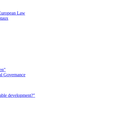
n European Law
ntaux
éen"
al Governance
nable development?"