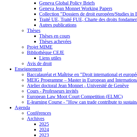
Geneva Global Policy Briefs
Geneva Jean Monnet Working Papers
Collection "Dossiers de droit européen/Studies i
Traité UE, Traité FUE, Charte des droits fondame
Autres publications
Thèses
Thèses en cours
Thèses achevées
Projet MIME
Bibliothèque CEJE
Liens utiles
Avis de droit
Enseignement
Baccalauréat et Maîtrise en "Droit international et europ
MEIG Programme – Master in European and Internation
Atelier doctoral Jean Monnet - Université de Genève
Cours - Professeurs invités
European Law Moot Court Competition (ELMC)
E-learning Course - "How can trade contribute to sustai
Agenda
Conférences
Archives
2025
2024
2023