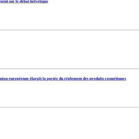
point sur le débat helvétique
’Union européenne élargit la portée du règlement des produits cosmétiques