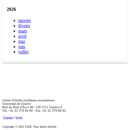
2026
janvier
février
mars
avril
mai
juin
juillet
Centre d'études juridiques européennes
Université de Genève
Bvd du Pont d'Arve 40 - CH 1211 Genève 4
Tél. +41 22 379 84 90 - Fax +41 22 379 86 62
Contact
|
login
Copyright © 2025 CEJE. Tous droits réservés.