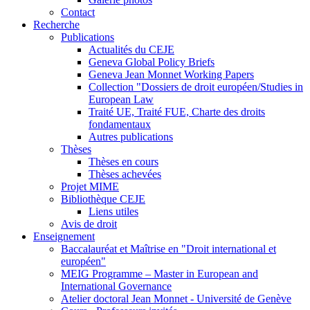
Contact
Recherche
Publications
Actualités du CEJE
Geneva Global Policy Briefs
Geneva Jean Monnet Working Papers
Collection "Dossiers de droit européen/Studies in
European Law
Traité UE, Traité FUE, Charte des droits
fondamentaux
Autres publications
Thèses
Thèses en cours
Thèses achevées
Projet MIME
Bibliothèque CEJE
Liens utiles
Avis de droit
Enseignement
Baccalauréat et Maîtrise en "Droit international et
européen"
MEIG Programme – Master in European and
International Governance
Atelier doctoral Jean Monnet - Université de Genève