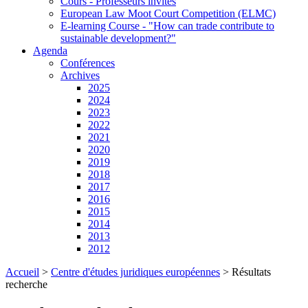
Cours - Professeurs invités
European Law Moot Court Competition (ELMC)
E-learning Course - "How can trade contribute to
sustainable development?"
Agenda
Conférences
Archives
2025
2024
2023
2022
2021
2020
2019
2018
2017
2016
2015
2014
2013
2012
Accueil
>
Centre d'études juridiques européennes
>
Résultats
recherche