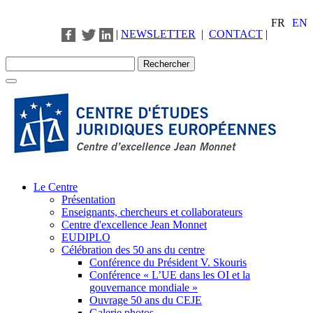
FR
EN
|
NEWSLETTER
|
CONTACT
|
Le Centre
Présentation
Enseignants, chercheurs et collaborateurs
Centre d'excellence Jean Monnet
EUDIPLO
Célébration des 50 ans du centre
Conférence du Président V. Skouris
Conférence « L’UE dans les OI et la
gouvernance mondiale »
Ouvrage 50 ans du CEJE
Galerie photos