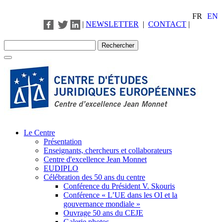
FR
EN
|
NEWSLETTER
|
CONTACT
|
Le Centre
Présentation
Enseignants, chercheurs et collaborateurs
Centre d'excellence Jean Monnet
EUDIPLO
Célébration des 50 ans du centre
Conférence du Président V. Skouris
Conférence « L’UE dans les OI et la
gouvernance mondiale »
Ouvrage 50 ans du CEJE
Galerie photos