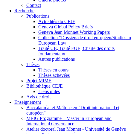
Contact
Recherche
Publications
Actualités du CEJE
Geneva Global Policy Briefs
Geneva Jean Monnet Working Papers
Collection "Dossiers de droit européen/Studies in
European Law
Traité UE, Traité FUE, Charte des droits
fondamentaux
Autres publications
Thèses
Thèses en cours
Thèses achevées
Projet MIME
Bibliothèque CEJE
Liens utiles
Avis de droit
Enseignement
Baccalauréat et Maîtrise en "Droit international et
européen"
MEIG Programme – Master in European and
International Governance
Atelier doctoral Jean Monnet - Université de Genève