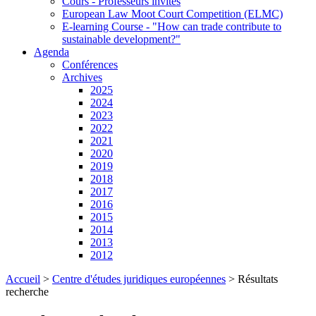
Cours - Professeurs invités
European Law Moot Court Competition (ELMC)
E-learning Course - "How can trade contribute to
sustainable development?"
Agenda
Conférences
Archives
2025
2024
2023
2022
2021
2020
2019
2018
2017
2016
2015
2014
2013
2012
Accueil
>
Centre d'études juridiques européennes
>
Résultats
recherche