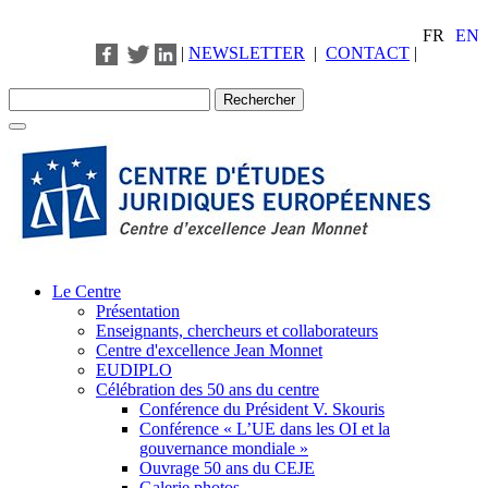
FR
EN
|
NEWSLETTER
|
CONTACT
|
Le Centre
Présentation
Enseignants, chercheurs et collaborateurs
Centre d'excellence Jean Monnet
EUDIPLO
Célébration des 50 ans du centre
Conférence du Président V. Skouris
Conférence « L’UE dans les OI et la
gouvernance mondiale »
Ouvrage 50 ans du CEJE
Galerie photos