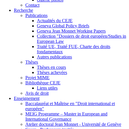
Contact
Recherche
Publications
Actualités du CEJE
Geneva Global Policy Briefs
Geneva Jean Monnet Working Papers
Collection "Dossiers de droit européen/Studies in
European Law
Traité UE, Traité FUE, Charte des droits
fondamentaux
Autres publications
Thèses
Thèses en cours
Thèses achevées
Projet MIME
Bibliothèque CEJE
Liens utiles
Avis de droit
Enseignement
Baccalauréat et Maîtrise en "Droit international et
européen"
MEIG Programme – Master in European and
International Governance
Atelier doctoral Jean Monnet - Université de Genève