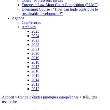
Cours - Professeurs invités
European Law Moot Court Competition (ELMC)
E-learning Course - "How can trade contribute to
sustainable development?"
Agenda
Conférences
Archives
2025
2024
2023
2022
2021
2020
2019
2018
2017
2016
2015
2014
2013
2012
Accueil
>
Centre d'études juridiques européennes
>
Résultats
recherche