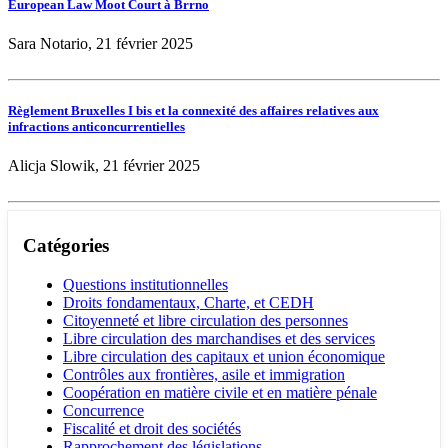
European Law Moot Court à Brrno
Sara Notario, 21 février 2025
Règlement Bruxelles I bis et la connexité des affaires relatives aux
infractions anticoncurrentielles
Alicja Slowik, 21 février 2025
Catégories
Questions institutionnelles
Droits fondamentaux, Charte, et CEDH
Citoyenneté et libre circulation des personnes
Libre circulation des marchandises et des services
Libre circulation des capitaux et union économique
Contrôles aux frontières, asile et immigration
Coopération en matière civile et en matière pénale
Concurrence
Fiscalité et droit des sociétés
Rapprochement des législations