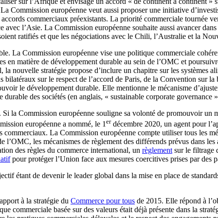
liser sur l’Afrique et envisage un accord « de continent à continent » s
a Commission européenne veut aussi proposer une initiative d’investisse
s accords commerciaux préexistants. La priorité commerciale tournée vers
e avec l’Asie. La Commission européenne souhaite aussi avancer dans l
nt ratifiés et que les négociations avec le Chili, l’Australie et la Nouv
le. La Commission européenne vise une politique commerciale cohérent
gles en matière de développement durable au sein de l’OMC et poursuiv
al, la nouvelle stratégie propose d’inclure un chapitre sur les systèmes a
 bilatéraux sur le respect de l’accord de Paris, de la Convention sur la 
voir le développement durable. Elle mentionne le mécanisme d’ajustemen
ce durable des sociétés (en anglais, « sustainable corporate governance »
 Si la Commission européenne souligne sa volonté de promouvoir un multi
er
ommission européenne a nommé, le 1
décembre 2020, un agent pour l’ap
ords commerciaux. La Commission européenne compte utiliser tous les mé
e l’OMC, les mécanismes de règlement des différends prévus dans les ac
cation des règles du commerce international, un
règlement
sur le filtrag
atif
pour protéger l’Union face aux mesures coercitives prises par des pa
jectif étant de devenir le leader global dans la mise en place de standa
pport à la stratégie du
Commerce pour tous
de 2015. Elle répond à l’ob
e commerciale basée sur des valeurs était déjà présente dans la straté