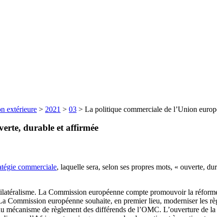
n extérieure
>
2021
>
03
>
La politique commerciale de l’Union europé
erte, durable et affirmée
ratégie commerciale
, laquelle sera, selon ses propres mots, « ouverte, dur
ilatéralisme. La Commission européenne compte promouvoir la réforme de
a Commission européenne souhaite, en premier lieu, moderniser les r
 du mécanisme de règlement des différends de l’OMC. L’ouverture de la 