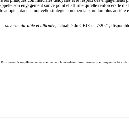
e les pratiques commerciales déloyales et le respect des engagements pri
elle son engagement sur ce point et affirme qu’elle renforcera le dialog
le adopter, dans la nouvelle stratégie commerciale, un ton plus austère
– ouverte, durable et affirmée
, actualité du CEJE n° 7/2021, disponibl
. Pour recevoir régulièrement et gratuitement la newsletter, inscrivez-vous au moyen du formulair