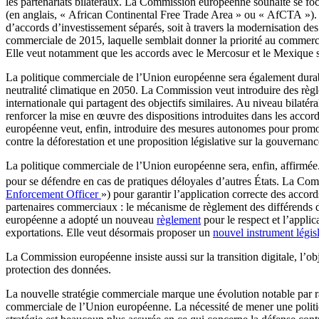
les partenariats bilatéraux. La Commission européenne souhaite se foca
(en anglais, « African Continental Free Trade Area » ou « AfCTA »). L
d’accords d’investissement séparés, soit à travers la modernisation de
commerciale de 2015, laquelle semblait donner la priorité au commerc
Elle veut notamment que les accords avec le Mercosur et le Mexique soie
La politique commerciale de l’Union européenne sera également durab
neutralité climatique en 2050. La Commission veut introduire des rè
internationale qui partagent des objectifs similaires. Au niveau bilatér
renforcer la mise en œuvre des dispositions introduites dans les accords
européenne veut, enfin, introduire des mesures autonomes pour promou
contre la déforestation et une proposition législative sur la gouvernan
La politique commerciale de l’Union européenne sera, enfin, affirmée.
pour se défendre en cas de pratiques déloyales d’autres États. La C
Enforcement Officer
») pour garantir l’application correcte des acc
partenaires commerciaux : le mécanisme de règlement des différends d
européenne a adopté un nouveau
règlement
pour le respect et l’appli
exportations. Elle veut désormais proposer un
nouvel instrument législ
La Commission européenne insiste aussi sur la transition digitale, l’ob
protection des données.
La nouvelle stratégie commerciale marque une évolution notable par ra
commerciale de l’Union européenne. La nécessité de mener une politiqu