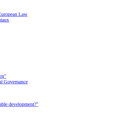
n European Law
ntaux
éen"
al Governance
nable development?"