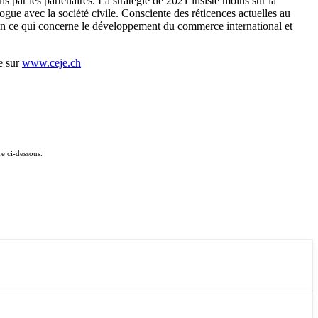
s par les partenaires. La stratégie de 2021 insiste moins sur la
ue avec la société civile. Consciente des réticences actuelles au
 en ce qui concerne le développement du commerce international et
e sur
www.ceje.ch
e ci-dessous.