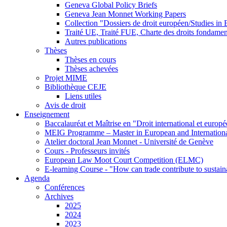
Geneva Global Policy Briefs
Geneva Jean Monnet Working Papers
Collection "Dossiers de droit européen/Studies i
Traité UE, Traité FUE, Charte des droits fondame
Autres publications
Thèses
Thèses en cours
Thèses achevées
Projet MIME
Bibliothèque CEJE
Liens utiles
Avis de droit
Enseignement
Baccalauréat et Maîtrise en "Droit international et europ
MEIG Programme – Master in European and Internation
Atelier doctoral Jean Monnet - Université de Genève
Cours - Professeurs invités
European Law Moot Court Competition (ELMC)
E-learning Course - "How can trade contribute to sustai
Agenda
Conférences
Archives
2025
2024
2023