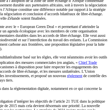
uite à l’adoption de la zone de libre échange d’Afrique continentale
ment durable aux partenaires africains, soit à travers la négociation
 l’Afrique constitue une différence notable par rapport à la stratégie
a négociation et conclusion d’accords bilatéraux de libre-échange.
elle-Zélande soient finalisées.
e avec le « European Green Deal » et permettant d’atteindre la
re un agenda écologique avec les membres de cette organisation
limentaires durables dans les accords de libre-échange. Elle veut aussi
biodiversité et sur l’interdiction du travail des enfants. La Commission
t carbone aux frontières, une proposition législative pour la lutte
).
latéralisme basé sur les règles, elle veut néanmoins avoir les outils
plication des mesures commerciales (en anglais, «
Chief Trade
canismes à disposition pour faire respecter les engagements des
cords de libre-échange, et les mesures unilatérales. L’Union
e des investissements, et proposé un nouveau
règlement
de contrôle des
ys tiers.
rds dans la réglementation digitale, notamment en ce qui concerne la
ligation d’intégrer les objectifs de l’article 21 TUE dans la politique
gie de 2015 mais cela devient désormais une priorité. La nouvelle