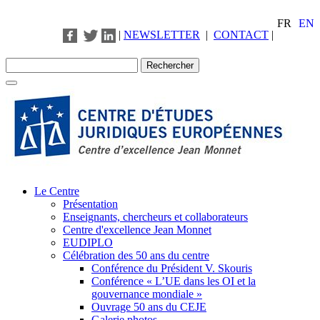
FR
EN
|
NEWSLETTER
|
CONTACT
|
Le Centre
Présentation
Enseignants, chercheurs et collaborateurs
Centre d'excellence Jean Monnet
EUDIPLO
Célébration des 50 ans du centre
Conférence du Président V. Skouris
Conférence « L’UE dans les OI et la
gouvernance mondiale »
Ouvrage 50 ans du CEJE
Galerie photos