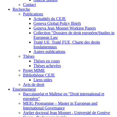
Contact
Recherche
Publications
Actualités du CEJE
Geneva Global Policy Briefs
Geneva Jean Monnet Working Papers
Collection "Dossiers de droit européen/Studies in
European Law
Traité UE, Traité FUE, Charte des droits
fondamentaux
Autres publications
Thèses
Thèses en cours
Thèses achevées
Projet MIME
Bibliothèque CEJE
Liens utiles
Avis de droit
Enseignement
Baccalauréat et Maîtrise en "Droit international et
européen"
MEIG Programme – Master in European and
International Governance
Atelier doctoral Jean Monnet - Université de Genève