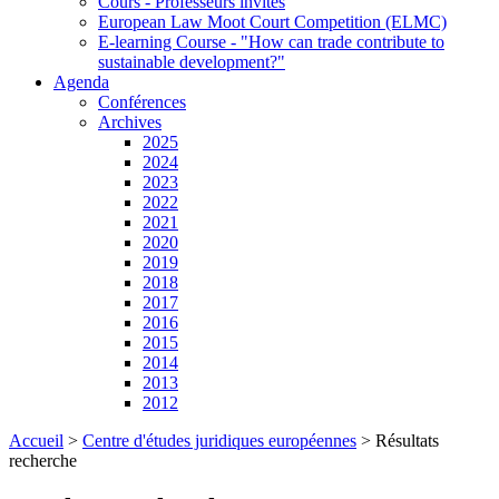
Cours - Professeurs invités
European Law Moot Court Competition (ELMC)
E-learning Course - "How can trade contribute to
sustainable development?"
Agenda
Conférences
Archives
2025
2024
2023
2022
2021
2020
2019
2018
2017
2016
2015
2014
2013
2012
Accueil
>
Centre d'études juridiques européennes
>
Résultats
recherche