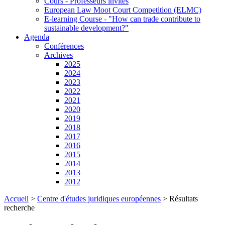
Cours - Professeurs invités
European Law Moot Court Competition (ELMC)
E-learning Course - "How can trade contribute to
sustainable development?"
Agenda
Conférences
Archives
2025
2024
2023
2022
2021
2020
2019
2018
2017
2016
2015
2014
2013
2012
Accueil
>
Centre d'études juridiques européennes
>
Résultats
recherche