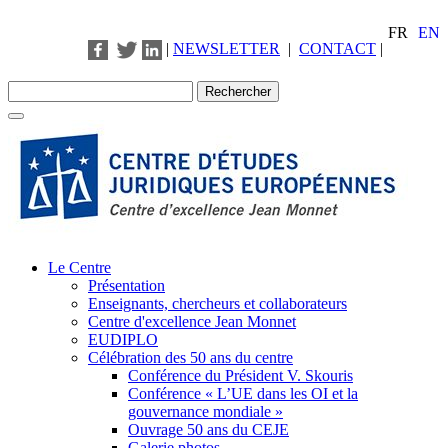
FR
EN
|
NEWSLETTER
|
CONTACT
|
Le Centre
Présentation
Enseignants, chercheurs et collaborateurs
Centre d'excellence Jean Monnet
EUDIPLO
Célébration des 50 ans du centre
Conférence du Président V. Skouris
Conférence « L’UE dans les OI et la
gouvernance mondiale »
Ouvrage 50 ans du CEJE
Galerie photos