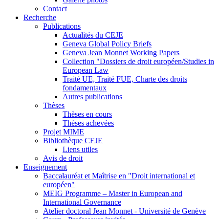
Contact
Recherche
Publications
Actualités du CEJE
Geneva Global Policy Briefs
Geneva Jean Monnet Working Papers
Collection "Dossiers de droit européen/Studies in
European Law
Traité UE, Traité FUE, Charte des droits
fondamentaux
Autres publications
Thèses
Thèses en cours
Thèses achevées
Projet MIME
Bibliothèque CEJE
Liens utiles
Avis de droit
Enseignement
Baccalauréat et Maîtrise en "Droit international et
européen"
MEIG Programme – Master in European and
International Governance
Atelier doctoral Jean Monnet - Université de Genève