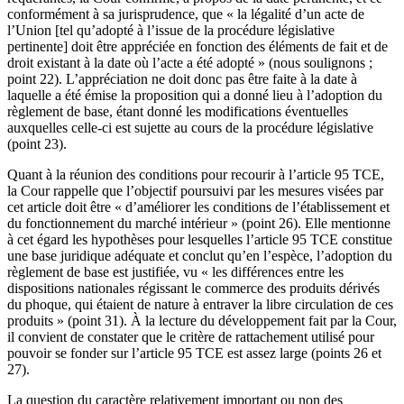
conformément à sa jurisprudence, que « la légalité d’un acte de
l’Union [tel qu’adopté à l’issue de la procédure législative
pertinente] doit être appréciée en fonction des éléments de fait et de
droit existant à la date où l’acte a été adopté » (nous soulignons ;
point 22). L’appréciation ne doit donc pas être faite à la date à
laquelle a été émise la proposition qui a donné lieu à l’adoption du
règlement de base, étant donné les modifications éventuelles
auxquelles celle-ci est sujette au cours de la procédure législative
(point 23).
Quant à la réunion des conditions pour recourir à l’article 95 TCE,
la Cour rappelle que l’objectif poursuivi par les mesures visées par
cet article doit être « d’améliorer les conditions de l’établissement et
du fonctionnement du marché intérieur » (point 26). Elle mentionne
à cet égard les hypothèses pour lesquelles l’article 95 TCE constitue
une base juridique adéquate et conclut qu’en l’espèce, l’adoption du
règlement de base est justifiée, vu « les différences entre les
dispositions nationales régissant le commerce des produits dérivés
du phoque, qui étaient de nature à entraver la libre circulation de ces
produits » (point 31). À la lecture du développement fait par la Cour,
il convient de constater que le critère de rattachement utilisé pour
pouvoir se fonder sur l’article 95 TCE est assez large (points 26 et
27).
La question du caractère relativement important ou non des