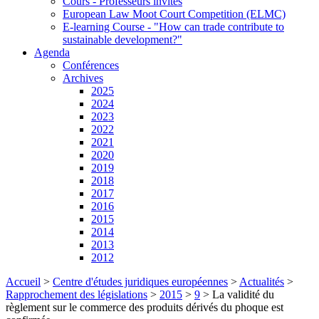
Cours - Professeurs invités
European Law Moot Court Competition (ELMC)
E-learning Course - "How can trade contribute to
sustainable development?"
Agenda
Conférences
Archives
2025
2024
2023
2022
2021
2020
2019
2018
2017
2016
2015
2014
2013
2012
Accueil
>
Centre d'études juridiques européennes
>
Actualités
>
Rapprochement des législations
>
2015
>
9
>
La validité du
règlement sur le commerce des produits dérivés du phoque est