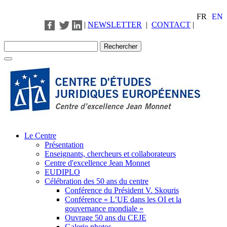
FR
EN
|
NEWSLETTER
|
CONTACT
|
Le Centre
Présentation
Enseignants, chercheurs et collaborateurs
Centre d'excellence Jean Monnet
EUDIPLO
Célébration des 50 ans du centre
Conférence du Président V. Skouris
Conférence « L’UE dans les OI et la
gouvernance mondiale »
Ouvrage 50 ans du CEJE
Galerie photos