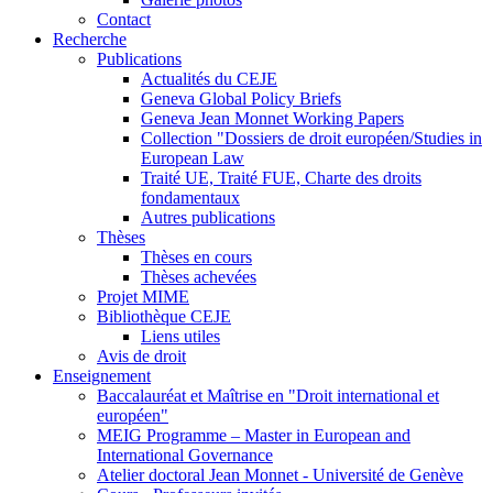
Contact
Recherche
Publications
Actualités du CEJE
Geneva Global Policy Briefs
Geneva Jean Monnet Working Papers
Collection "Dossiers de droit européen/Studies in
European Law
Traité UE, Traité FUE, Charte des droits
fondamentaux
Autres publications
Thèses
Thèses en cours
Thèses achevées
Projet MIME
Bibliothèque CEJE
Liens utiles
Avis de droit
Enseignement
Baccalauréat et Maîtrise en "Droit international et
européen"
MEIG Programme – Master in European and
International Governance
Atelier doctoral Jean Monnet - Université de Genève