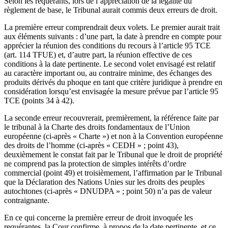
Selon les requérants, lors de l’appréciation de la légalité du
règlement de base, le Tribunal aurait commis deux erreurs de droit.
La première erreur comprendrait deux volets. Le premier aurait trait
aux éléments suivants : d’une part, la date à prendre en compte pour
apprécier la réunion des conditions du recours à l’article 95 TCE
(art. 114 TFUE) et, d’autre part, la réunion effective de ces
conditions à la date pertinente. Le second volet envisagé est relatif
au caractère important ou, au contraire minime, des échanges des
produits dérivés du phoque en tant que critère juridique à prendre en
considération lorsqu’est envisagée la mesure prévue par l’article 95
TCE (points 34 à 42).
La seconde erreur recouvrerait, premièrement, la référence faite par
le tribunal à la Charte des droits fondamentaux de l’Union
européenne (ci-après « Charte ») et non à la Convention européenne
des droits de l’homme (ci-après « CEDH » ; point 43),
deuxièmement le constat fait par le Tribunal que le droit de propriété
ne comprend pas la protection de simples intérêts d’ordre
commercial (point 49) et troisièmement, l’affirmation par le Tribunal
que la Déclaration des Nations Unies sur les droits des peuples
autochtones (ci-après « DNUDPA » ; point 50) n’a pas de valeur
contraignante.
En ce qui concerne la première erreur de droit invoquée les
requérantes, la Cour confirme, à propos de la date pertinente, et ce