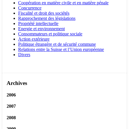
Coopération en matière civile et en matière pénale
Concurrence
Fiscalité et droit des sociétés
Rapprochement des législations
Propriété intellectuelle
Energie et environnement
Consommateurs et politique sociale
Action extérieure
Politique étrangère et de sécurité commune
Relations entre la Suisse et l’Union européenne
Divers
Archives
2006
2007
2008
2009