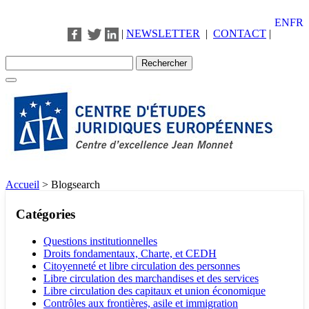
EN
FR
|
NEWSLETTER
|
CONTACT
|
Accueil
>
Blogsearch
Catégories
Questions institutionnelles
Droits fondamentaux, Charte, et CEDH
Citoyenneté et libre circulation des personnes
Libre circulation des marchandises et des services
Libre circulation des capitaux et union économique
Contrôles aux frontières, asile et immigration