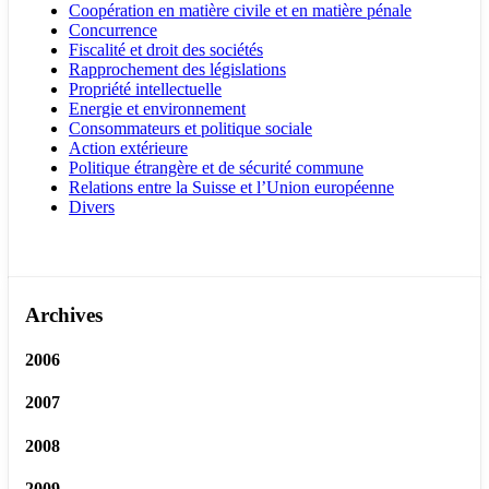
Coopération en matière civile et en matière pénale
Concurrence
Fiscalité et droit des sociétés
Rapprochement des législations
Propriété intellectuelle
Energie et environnement
Consommateurs et politique sociale
Action extérieure
Politique étrangère et de sécurité commune
Relations entre la Suisse et l’Union européenne
Divers
Archives
2006
2007
2008
2009