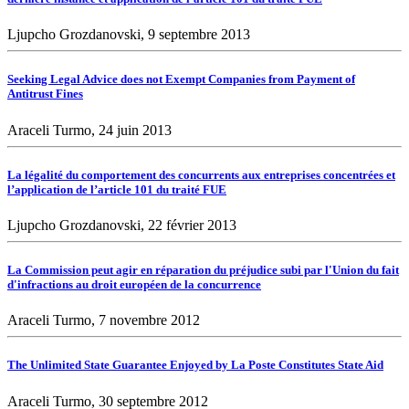
Ljupcho Grozdanovski, 9 septembre 2013
Seeking Legal Advice does not Exempt Companies from Payment of
Antitrust Fines
Araceli Turmo, 24 juin 2013
La légalité du comportement des concurrents aux entreprises concentrées et
l’application de l’article 101 du traité FUE
Ljupcho Grozdanovski, 22 février 2013
La Commission peut agir en réparation du préjudice subi par l'Union du fait
d'infractions au droit européen de la concurrence
Araceli Turmo, 7 novembre 2012
The Unlimited State Guarantee Enjoyed by La Poste Constitutes State Aid
Araceli Turmo, 30 septembre 2012