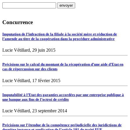
Concurrence
Imputation de l’infraction de la filiale à la société mère et réduction de
l’amende au titre de la coopération dans la procédure administrative
Lucie Vétillard, 29 juin 2015
Précisions sur le calcul du montant de la récupération d’une aide d’Etat en
cas de répercussion sur des clients
Lucie Vétillard, 17 février 2015
Imputabilité à l’Etat des garanties accordées par une entreprise publique à
une banque aux fins de l’octroi de crédits
Lucie Vétillard, 23 septembre 2014
Précisions sur l’étendue de la compétence préjudicielle des juridictions de
dernière instance et application de l’article 101 du traité FUE