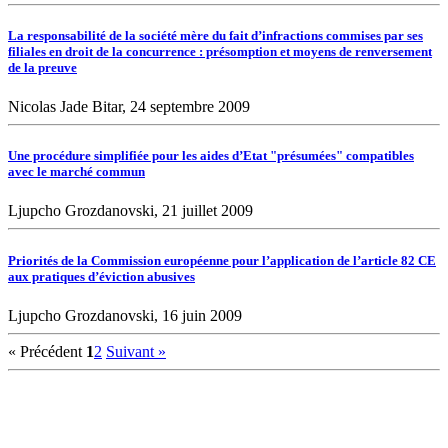
La responsabilité de la société mère du fait d’infractions commises par ses
filiales en droit de la concurrence : présomption et moyens de renversement
de la preuve
Nicolas Jade Bitar, 24 septembre 2009
Une procédure simplifiée pour les aides d’Etat "présumées" compatibles
avec le marché commun
Ljupcho Grozdanovski, 21 juillet 2009
Priorités de la Commission européenne pour l’application de l’article 82 CE
aux pratiques d’éviction abusives
Ljupcho Grozdanovski, 16 juin 2009
« Précédent
1
2
Suivant »