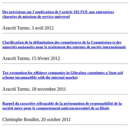
Des précisions sur l'application de l'article 102 FUE aux entreprises
chargées de missions de service universel
Araceli Turmo, 3 avril 2012
Clarification de la délimitation des compétences de la Commission et des
autorités nationales pour le traitement des ententes de portée internationale
Araceli Turmo, 15 février 2012
Tax exemption for offshore companies in Gibraltar constitutes a State aid
scheme incompatible with the internal market
Araceli Turmo, 18 novembre 2011
Rappel du caractère réfragable de la présomption de responsabilité de la
société mère pour le comportement anticoncurrentiel de sa filiale
Christophe Bouillot, 20 octobre 2011