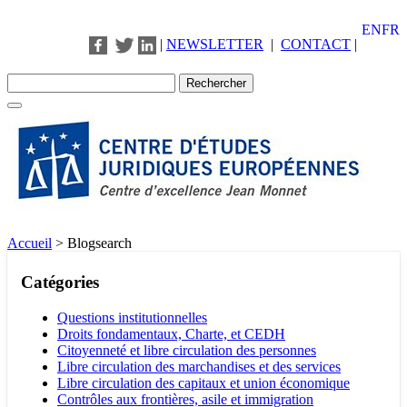
EN
FR
|
NEWSLETTER
|
CONTACT
|
Accueil
>
Blogsearch
Catégories
Questions institutionnelles
Droits fondamentaux, Charte, et CEDH
Citoyenneté et libre circulation des personnes
Libre circulation des marchandises et des services
Libre circulation des capitaux et union économique
Contrôles aux frontières, asile et immigration